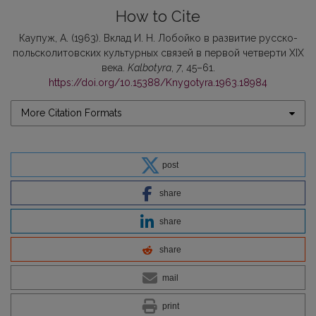
How to Cite
Каупуж, А. (1963). Вклад И. Н. Лобойко в развитие русско-
польско­литовских культурных связей в первой четверти XIX
века.
Kalbotyra
,
7
, 45–61.
https://doi.org/10.15388/Knygotyra.1963.18984
More Citation Formats
post
share
share
share
mail
print