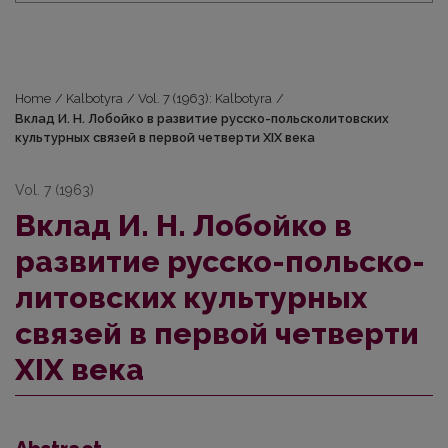
Home
/
Kalbotyra
/
Vol. 7 (1963): Kalbotyra
/
Вклад И. Н. Лобойко в развитие русско-польско­литовских
культурных связей в первой четверти XIX века
Vol. 7 (1963)
Вклад И. Н. Лобойко в
развитие русско-польско­
литовских культурных
связей в первой четверти
XIX века