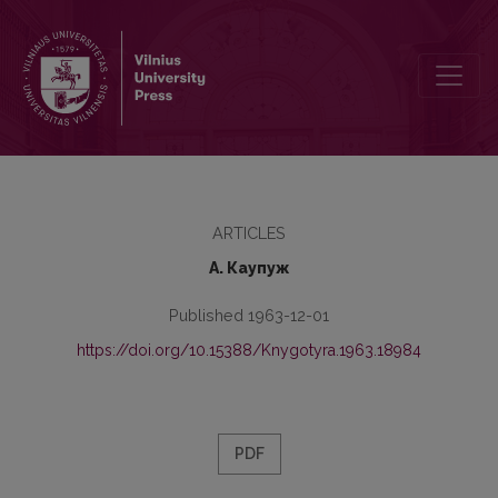
Вклад И. Н. Лобойко в развитие русско-польско­литовских куль
ARTICLES
А. Каупуж
Published 1963-12-01
https://doi.org/10.15388/Knygotyra.1963.18984
PDF