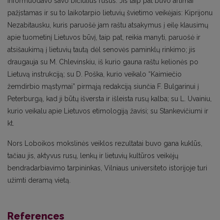
informuodavo savo bičiulius rusus. Jis taip pat buvo artimai
pažįstamas ir su to laikotarpio lietuvių švietimo veikėjais: Kiprijonu
Nezabitausku, kuris paruošė jam raštu atsakymus į eilę klausimų
apie tuometinį Lietuvos būvį, taip pat, reikia manyti, paruošė ir
atsišaukimą į lietuvių tautą dėl senovės paminklų rinkimo; jis
draugauja su M. Chlevinskiu, iš kurio gauna raštu kelionės po
Lietuvą instrukciją; su D. Poška, kurio veikalo “Kaimiečio
žemdirbio mąstymai” pirmąją redakciją siunčia F. Bulgarinui į
Peterburgą, kad ji būtų išversta ir išleista rusų kalba; su L. Uvainiu,
kurio veikalu apie Lietuvos etimologiją žavisi; su Stankevičiumi ir
kt.
Nors Loboikos mokslinės veiklos rezultatai buvo gana kuklūs,
tačiau jis, aktyvus rusų, lenkų ir lietuvių kultūros veikėjų
bendradarbiavimo tarpininkas, Vilniaus universiteto istorijoje turi
užimti deramą vietą.
References