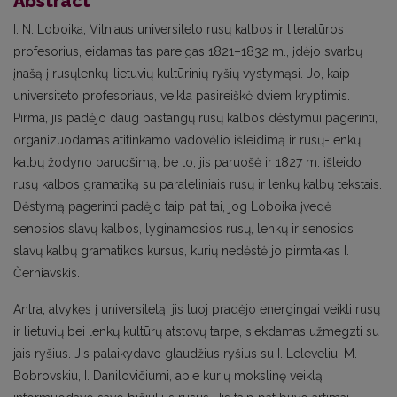
Abstract
I. N. Loboika, Vilniaus universiteto rusų kalbos ir literatūros
profesorius, eidamas tas pareigas 1821–1832 m., įdėjo svarbų
įnašą į rusų­lenkų-lietuvių kultūrinių ryšių vystymąsi. Jo, kaip
universiteto profesoriaus, veikla pasireiškė dviem kryptimis.
Pirma, jis padėjo daug pastangų rusų kalbos dėstymui pagerinti,
organizuodamas atitinkamo vadovėlio išleidimą ir rusų-lenkų
kalbų žodyno paruošimą; be to, jis paruošė ir 1827 m. išleido
rusų kalbos gramatiką su paraleliniais rusų ir lenkų kalbų tekstais.
Dėstymą pagerinti padėjo taip pat tai, jog Loboika įvedė
senosios slavų kalbos, lyginamosios rusų, lenkų ir senosios
slavų kalbų gramatikos kursus, kurių nedėstė jo pirmtakas I.
Černiavskis.
Antra, atvykęs į universitetą, jis tuoj pradėjo energingai veikti rusų
ir lietuvių bei lenkų kultūrų atstovų tarpe, siekdamas užmegzti su
jais ryšius. Jis palaikydavo glaudžius ryšius su I. Leleveliu, M.
Bobrovskiu, I. Danilovičiumi, apie kurių mokslinę veiklą