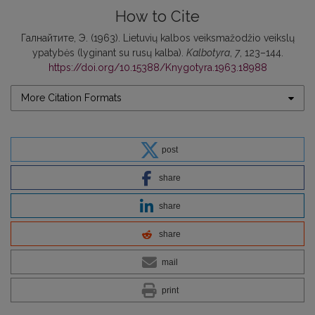
How to Cite
Галнайтите, Э. (1963). Lietuvių kalbos veiksmažodžio veikslų
ypatybės (lyginant su rusų kalba).
Kalbotyra
,
7
, 123–144.
https://doi.org/10.15388/Knygotyra.1963.18988
More Citation Formats
post
share
share
share
mail
print