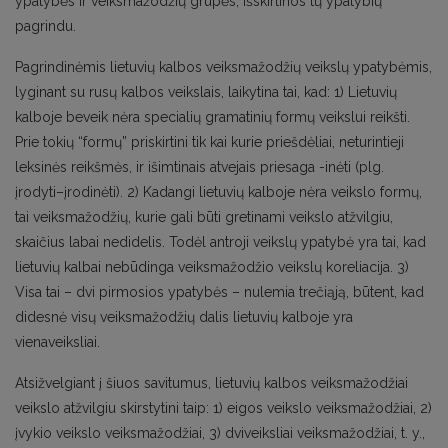
ypatybės ir veiksmažodžių grupės, išskirtinos tų ypatybių
pagrindu.
Pagrindinėmis lietuvių kalbos veiksmažodžių veikslų ypatybėmis,
lyginant su rusų kalbos veikslais, laikytina tai, kad: 1) Lietuvių
kalboje beveik nėra specialių gramatinių formų veikslui reikšti.
Prie tokių “formų” priskirtini tik kai kurie priešdėliai, neturintieji
leksinės reikšmės, ir išimtinais atvejais priesaga -inėti (plg.
įrodyti–įrodinėti). 2) Kadangi lietuvių kalboje nėra veikslo formų,
tai veiksmažodžių, kurie gali būti gretinami veikslo atžvilgiu,
skaičius labai nedidelis. Todėl antroji veikslų ypatybė yra tai, kad
lietuvių kalbai nebūdinga veiksmažodžio veikslų koreliacija. 3)
Visa tai – dvi pirmosios ypatybės – nulemia trečiąją, būtent, kad
didesnė visų veiksmažodžių dalis lietuvių kalboje yra
vienaveiksliai.
Atsižvelgiant į šiuos savitumus, lietuvių kalbos veiksmažodžiai
veikslo atžvilgiu skirstytini taip: 1) eigos veikslo veiksmažodžiai, 2)
įvykio veikslo veiksmažodžiai, 3) dviveiksliai veiksmažodžiai, t. y.,