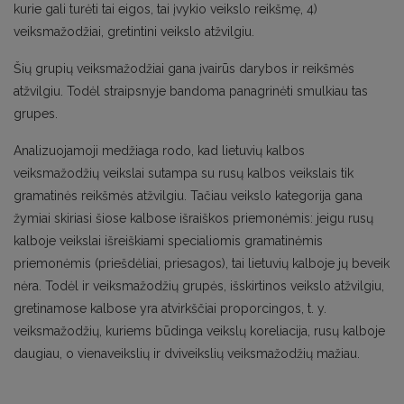
kurie gali turėti tai eigos, tai įvykio veikslo reikšmę, 4)
veiksmažodžiai, gretintini veikslo atžvilgiu.
Šių grupių veiksmažodžiai gana įvairūs darybos ir reikšmės
atžvilgiu. Todėl straipsnyje bandoma panagrinėti smulkiau tas
grupes.
Analizuojamoji medžiaga rodo, kad lietuvių kalbos
veiksmažodžių veikslai sutampa su rusų kalbos veikslais tik
gramatinės reikšmės atžvilgiu. Tačiau veikslo kategorija gana
žymiai skiriasi šiose kalbose išraiškos priemonėmis: jeigu rusų
kalboje veikslai išreiškiami specialiomis gramatinėmis
priemonėmis (priešdėliai, priesagos), tai lietuvių kalboje jų beveik
nėra. Todėl ir veiksmažodžių grupės, išskirtinos veikslo atžvilgiu,
gretinamose kalbose yra atvirkščiai proporcingos, t. y.
veiksmažodžių, kuriems būdinga veikslų koreliacija, rusų kalboje
daugiau, o vienaveikslių ir dviveikslių veiksmažodžių mažiau.