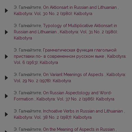
Э. Галнайтите,
On Aktionsart in Russian and Lithuanian
,
Kalbotyra: Vol. 30 No. 2 (1980): Kalbotyra
Э. Галнайтите,
Typology of Multiplicative Aktionsart in
Russian and Lithuanian
,
Kalbotyra: Vol. 31 No. 2 (1980):
Kalbotyra
Э. Галнайтите,
Грамматическая функция глагольной
приставки по- в современном русском яыке
,
Kalbotyra:
Vol. 6 (1963): Kalbotyra
Э. Галнайтите,
On Variant Meanings of Aspects
,
Kalbotyra:
Vol. 29 No. 2 (1978): Kalbotyra
Э. Галнайтите,
On Russian Aspectology and Word-
Formation
,
Kalbotyra: Vol. 37 No. 2 (1986): Kalbotyra
Э. Галнайтите,
Inchoative Verbs in Russian and Lithuanian
,
Kalbotyra: Vol. 38 No. 2 (1987): Kalbotyra
Э. Галнайтите,
On the Meaning of Aspects in Russian
,