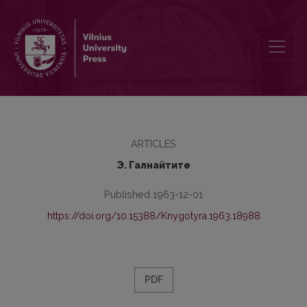
Lietuvių kalbos veiksmažodžio veikslų ypatybės (lyginant su rusų k
ARTICLES
Э. Галнайтите
Published 1963-12-01
https://doi.org/10.15388/Knygotyra.1963.18988
PDF