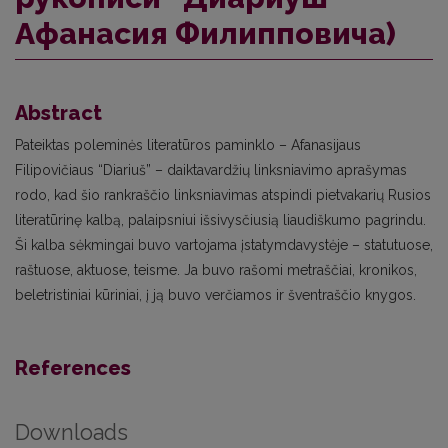
Афанасия Филипповича)
Abstract
Pateiktas poleminės literatūros paminklo – Afanasijaus
Filipovičiaus “Diariuš” – daiktavardžių linksniavimo aprašymas
rodo, kad šio rankraščio linksniavimas atspindi pietvakarių Rusios
literatūrinę kalbą, palaipsniui išsivysčiusią liaudiškumo pagrindu.
Ši kalba sėkmingai buvo vartojama įstatymdavystėje – statutuose,
raštuose, aktuose, teisme. Ja buvo rašomi metraščiai, kronikos,
beletristiniai kūriniai, į ją buvo verčiamos ir šventraščio knygos.
References
Downloads