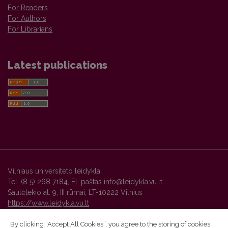
For Readers
For Authors
For Librarians
Latest publications
Vilniaus universiteto leidykla
Tel. (8 5) 268 7184, El. paštas
info@leidykla.vu.lt
Saulėtekio al. 9, III rūmai, LT-10222 Vilnius
https://www.leidykla.vu.lt
By clicking “Accept All Cookies”, you agree to the storing of cookies