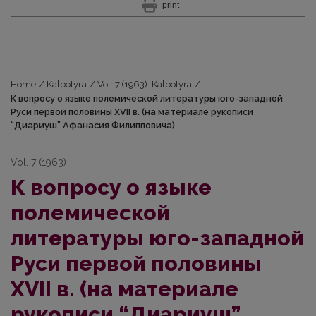
print
Home
/
Kalbotyra
/
Vol. 7 (1963): Kalbotyra
/
К вопросу о языке полемической литературы юго-западной
Руси первой половины ХVII в. (на материале рукописи
“Диариуш” Афанасия Филипповича)
Vol. 7 (1963)
К вопросу о языке
полемической
литературы юго-западной
Руси первой половины
ХVII в. (на материале
рукописи “Диариуш”