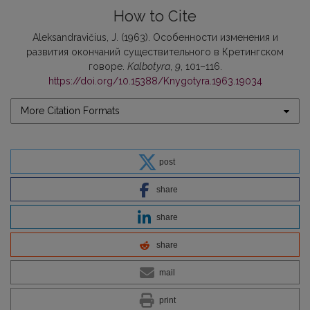
How to Cite
Aleksandravičius, J. (1963). Особенности изменения и
развития окончаний существительного в Кретингском
говоре.
Kalbotyra
,
9
, 101–116.
https://doi.org/10.15388/Knygotyra.1963.19034
More Citation Formats
post
share
share
share
mail
print