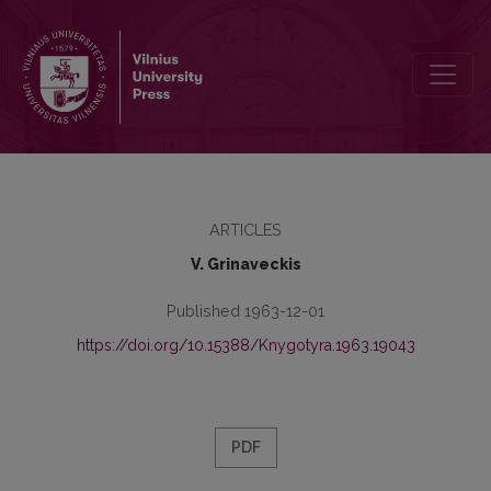
Balsio ę̄ &lt; ei palikuonys?
ARTICLES
V. Grinaveckis
Published 1963-12-01
https://doi.org/10.15388/Knygotyra.1963.19043
PDF