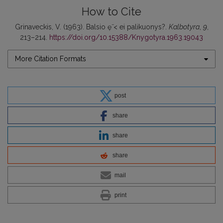
How to Cite
Grinaveckis, V. (1963). Balsio ę̄ < ei palikuonys?.
Kalbotyra
,
9
,
213–214.
https://doi.org/10.15388/Knygotyra.1963.19043
More Citation Formats
post
share
share
share
mail
print