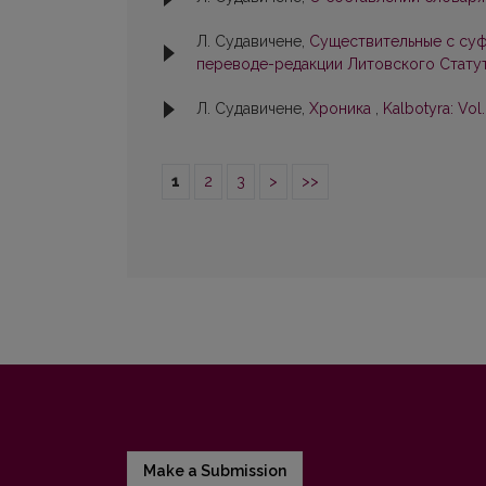
Л. Судавичене,
Существительные с суф
переводе-редакции Литовского Стату
Л. Судавичене,
Хроника
,
Kalbotyra: Vol.
1
2
3
>
>>
Make a Submission