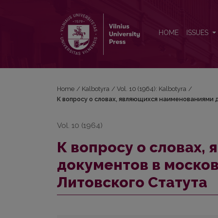
К вопросу о словах, являющихся наименования
HOME
ISSUES
Home
/
Kalbotyra
/
Vol. 10 (1964): Kalbotyra
/
К вопросу о словах, являющихся наименованиями
Vol. 10 (1964)
К вопросу о словах
документов в моско
Литовского Статута