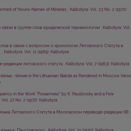
Formed of Nouns-Names of Minerals
,
Kalbotyra: Vol. 23 No. 2 (1972):
 связи в группе слов юридической терминологии
,
Kalbotyra: Vol.
слов в связи с вопросом о хронологии Литовского Статута в
.
,
Kalbotyra: Vol. 11 (1965): Kalbotyra
е-редакции литовского статута
,
Kalbotyra: Vol. 7 (1963): Kalbotyra
-(е)нье, -(е)ние in the Lithuanian Statute as Rendered in Moscow Vers
a
uency in the Work “Романтики” by K. Paustovsky and a Few
 Vol. 27 No. 2 (1977): Kalbotyra
зыка Литовского Статута в Московском переводе-редакции (III)
,
 языка к. Паустовского
,
Kalbotyra: Vol. 21 (1970): Kalbotyra