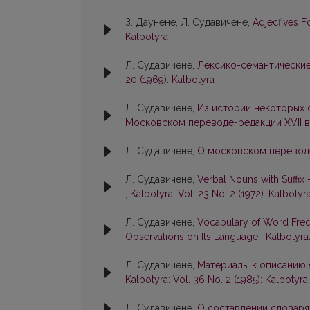
З. Даунене, Л. Судавичене,
Adjecfives 
Kalbotyra
Л. Судавичене,
Лексико-семантические
20 (1969): Kalbotyra
Л. Судавичене,
Из истории некоторых 
Московском переводе-редакции XVII в
Л. Судавичене,
О московском перевод
Л. Судавичене,
Verbal Nouns with Suffix 
,
Kalbotyra: Vol. 23 No. 2 (1972): Kalbotyr
Л. Судавичене,
Vocabulary of Word Freq
Observations on Its Language
,
Kalbotyra:
Л. Судавичене,
Материалы к описанию я
Kalbotyra: Vol. 36 No. 2 (1985): Kalbotyra
Л. Судавичене,
О составлении словаря