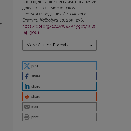
словах, являющихся наименованиями
документов в московском
переводе-редакции Литовского
Статута.
Kalbotyra
,
10
, 209–236.
ad
https://doi.org/10.15388/Knygotyra.19
64.19061
More Citation Formats
post
share
share
share
mail
print