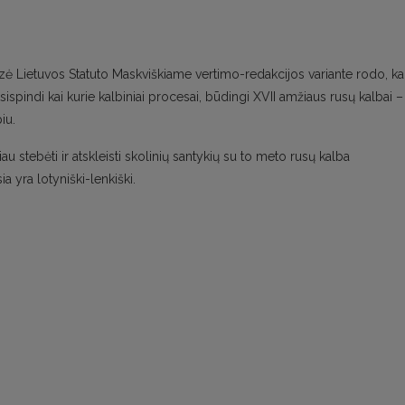
ė Lietuvos Statuto Maskviškiame vertimo-redakcijos variante rodo, k
sispindi kai kurie kalbiniai procesai, būdingi XVII amžiaus rusų kalbai –
iu.
au stebėti ir atskleisti skolinių santykių su to meto rusų kalba
a yra lotyniški-lenkiški.