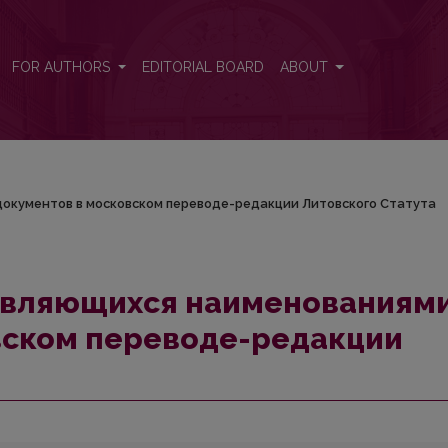
ми документов в московском переводе-редакции Литовского Ст
FOR AUTHORS
EDITORIAL BOARD
ABOUT
 документов в московском переводе-редакции Литовского Статута
, являющихся наименованиям
вском переводе-редакции