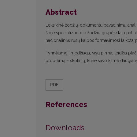
Abstract
Leksikinė žodžių-dokumentų pavadinimų analiz
šioje specializuotoje žodžių grupėje taip pat at
nacionalinės rusų kalbos formavimosi laikotarp
Tyrinėjamoji medžiaga, visų pirma, leidžia plači
problemą,– skolinių, kurie savo kilme daugiausi
PDF
References
Downloads