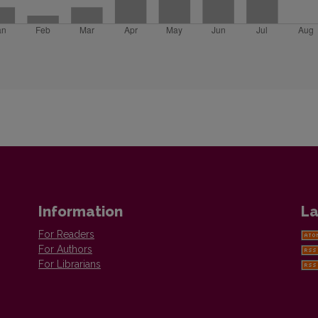
Information
La
For Readers
For Authors
For Librarians