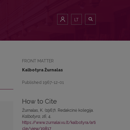
LT
FRONT MATTER
Kalbotyra Žurnalas
Published 1967-12-01
How to Cite
Žurnalas, K. (1967). Redakcinė kolegija.
Kalbotyra
,
16
, 4.
https://www.zurnalai.vu.lt/kalbotyra/arti
cle/view/19817