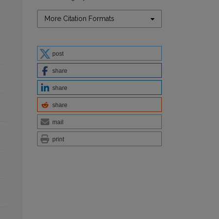
More Citation Formats
post
share
share
share
mail
print