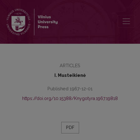
Veiksmažodiniai žodžių junginiai su tikslo naudininku dabartinėje liet
ARTICLES
I. Musteikienė
Published 1967-12-01
https://doi.org/10.15388/Knygotyra.1967.19818
PDF