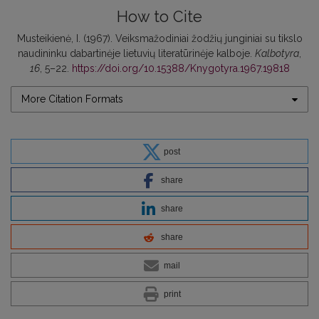
How to Cite
Musteikienė, I. (1967). Veiksmažodiniai žodžių junginiai su tikslo
naudininku dabartinėje lietuvių literatūrinėje kalboje.
Kalbotyra
,
16
, 5–22.
https://doi.org/10.15388/Knygotyra.1967.19818
More Citation Formats
post
share
share
share
mail
print