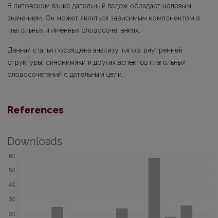
В литовском языке дательный падеж обладает целевым
значением. Он может являться зависимым компонентом в
глагольных и именных словосочетаниях.
Данная статья посвящена анализу типов, внутренней
структуры, синонимики и других аспектов глаroльных
словосочетаний с дательным цели.
References
Downloads