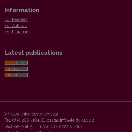
Information
For Readers
For Authors
For Librarians
Latest publications
Vilniaus universiteto leidykla
Tel. (8 5) 268 7184, El. paštas
info@leidykla.vu.lt
Saulėtekio al. 9, III rūmai, LT-10222 Vilnius