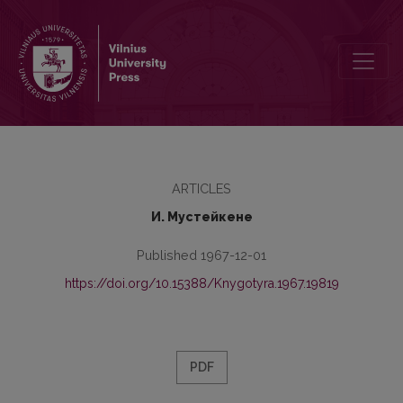
Глагольные целевые словосочетания с родительным беспредл
ARTICLES
И. Мустейкене
Published 1967-12-01
https://doi.org/10.15388/Knygotyra.1967.19819
PDF