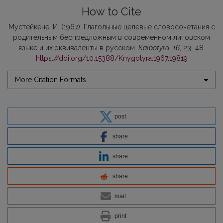
How to Cite
Мустейкене, И. (1967). Глагольные целевые словосочетания с
родительным беспредложным в современном литовском
языке и их эквиваленты в русском.
Kalbotyra
,
16
, 23–48.
https://doi.org/10.15388/Knygotyra.1967.19819
More Citation Formats
post
share
share
share
mail
print