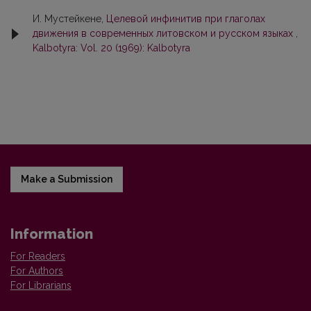
И. Мустейкене,
Целевой инфинитив при глаголах
движения в современных литовском и русском языках
,
Kalbotyra: Vol. 20 (1969): Kalbotyra
Make a Submission
Information
For Readers
For Authors
For Librarians