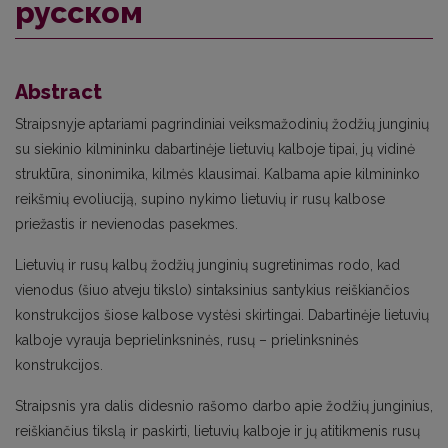
русском
Abstract
Straipsnyje aptariami pagrindiniai veiksmažodinių žodžių junginių
su siekinio kilmininku dabartinėje lietuvių kalboje tipai, jų vidinė
struktūra, sinonimika, kilmės klausimai. Kalbama apie kilmininko
reikšmių evoliuciją, supino nykimo lietuvių ir rusų kalbose
priežastis ir nevienodas pasekmes.
Lietuvių ir rusų kalbų žodžių junginių sugretinimas rodo, kad
vienodus (šiuo atveju tikslo) sintaksinius santykius reiškiančios
konstrukcijos šiose kalbose vystėsi skirtingai. Dabartinėje lietuvių
kalboje vyrauja beprielinksninės, rusų – prielinksninės
konstrukcijos.
Straipsnis yra dalis didesnio rašomo darbo apie žodžių junginius,
reiškiančius tikslą ir paskirti, lietuvių kalboje ir jų atitikmenis rusų