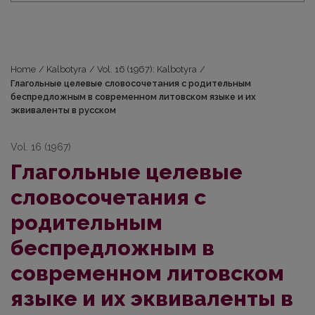
Home
/
Kalbotyra
/
Vol. 16 (1967): Kalbotyra
/
Глагольные целевые словосочетания с родительным
беспредложным в современном литовском языке и их
эквиваленты в русском
Vol. 16 (1967)
Глагольные целевые
словосочетания с
родительным
беспредложным в
современном литовском
языке и их эквиваленты в