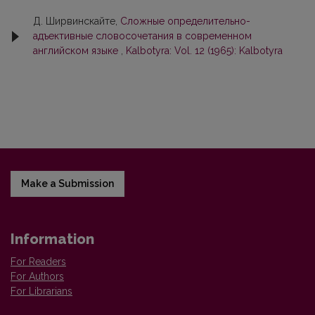
Д. Ширвинскайте,
Сложные определительно-
адъективные словосочетания в современном
английском языке
,
Kalbotyra: Vol. 12 (1965): Kalbotyra
Make a Submission
Information
For Readers
For Authors
For Librarians