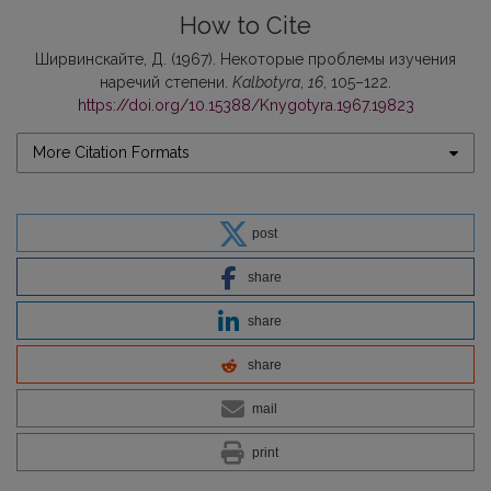
How to Cite
Ширвинскайте, Д. (1967). Некоторые проблемы изучения
наречий степени.
Kalbotyra
,
16
, 105–122.
https://doi.org/10.15388/Knygotyra.1967.19823
More Citation Formats
post
share
share
share
mail
print