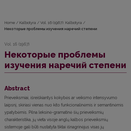
Home
/
Kalbotyra
/
Vol. 16 (1967): Kalbotyra
/
Некоторые проблемы изучения наречий степени
Vol. 16 (1967)
Некоторые проблемы
изучения наречий степени
Abstract
Prieveiksmiai, išreiškiantys kokybės ar veiksmo intensyvumo
laipsnį, skiriasi vienas nuo kito funkcionalinėmis ir semantinėmis
ypatybėmis. Pilna leksinė-gramatinė šių prieveiksmių
charakteristika, jų vieta visoje anglų kalbos prieveiksmių
sistemoje gali būti nustatyta tiktai išnagrinėjus visas jų