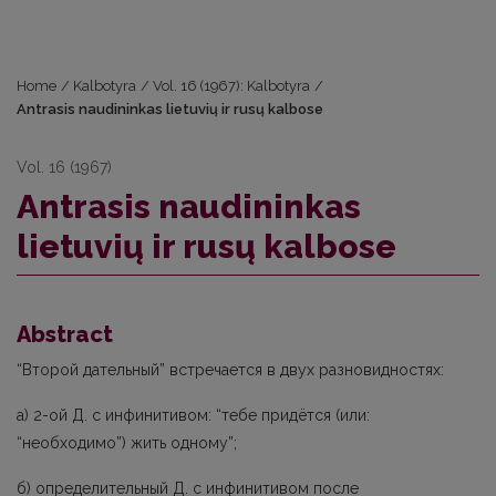
Home
/
Kalbotyra
/
Vol. 16 (1967): Kalbotyra
/
Antrasis naudininkas lietuvių ir rusų kalbose
Vol. 16 (1967)
Antrasis naudininkas
lietuvių ir rusų kalbose
Abstract
“Второй дательный” встречается в двух разновидностях:
а) 2-ой Д. с инфинитивом: “тебе придётся (или:
“необходимо”) жить одному”;
б) определительный Д. с инфинитивом после