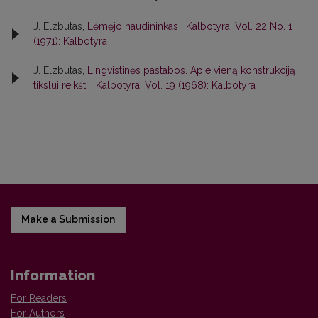
J. Elzbutas,
Lėmėjo naudininkas
,
Kalbotyra: Vol. 22 No. 1
(1971): Kalbotyra
J. Elzbutas,
Lingvistinės pastabos. Apie vieną konstrukciją
tikslui reikšti
,
Kalbotyra: Vol. 19 (1968): Kalbotyra
Make a Submission
Information
For Readers
For Authors