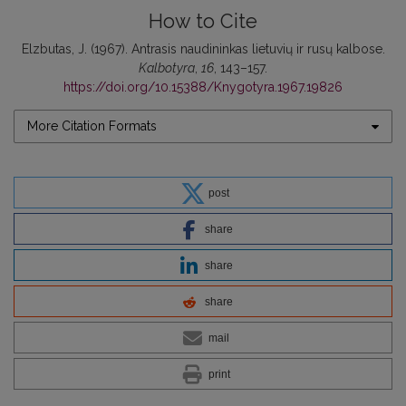
How to Cite
Elzbutas, J. (1967). Antrasis naudininkas lietuvių ir rusų kalbose.
Kalbotyra
,
16
, 143–157.
https://doi.org/10.15388/Knygotyra.1967.19826
More Citation Formats
post
share
share
share
mail
print