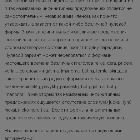
Изученный материал свидетельствует о том, что инфинитив
в так называемых инфинитивных предложениях является не
самостоятельным, независимым членом, как принято
утверждать, а зависит от какой-либо безличной нулевой
формы. Значит, инфинитивные и безличные предложения,
главный член которых выражен спрягаемым глагoлом или
словом категории состояния, входят в одну парадигму.
Нулевой вариант может чередоваться с формами
настоящего времени безличных глагoлов reikia, dera, pridera,
verta..., со словами galima, įmanoma, būtina, lemta, skirta..., а
также сравнительно редко с формами сослагательного
наклонения tektų, раvуktų, раsisеktų, būtų galima, būtų
įmanoma... в некоторых так называемых инфинитивных
предложениях ощущается отсутствие слов (уrа) juokai, (уrа)
niekai, nieko nereiškia... Все эти формы в инфинитивных
предложениях занимают одиу синтаксическую позицию.
Наличие нулевогo варианта доказывается следующими
аргументами: