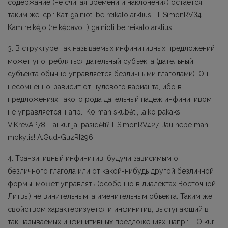
содержание (не считая времени и наклонения) остается
таким же, ср.: Кат gainioti bе reikalo arklius... I. SimonRVЗ4 –
Kam reikėjo (reikėdavo...) gainioti bе reikalo arklius...
3. В структуре так называемых инфинитивных предложений
может употребляться дательный субъекта (дательный
субъекта обычно управляется безличными глаголами). Он,
несомненно, зависит от нулевого варианта, ибо в
предложениях такого рода дательный падеж инфинитивом
не управляется, напр.: Ko man skubėti, laiko pakaks.
V.KrevAP78. Tai kur jai pasidėti? I. SimonRV427. Jau nebe man
mokytis! A.Gud-GuzRI296.
4. Транзитивный инфинитив, будучи зависимым от
безличногo глагoла или от какой-нибудь другой безличной
формы, может управлять (особенно в диалектах Восточной
Литвы) не винительным, а именительным объекта. Таким же
свойством характеризуется и инфинитив, выступающий в
так называемых инфинитивных предложениях, напр.: – О kur