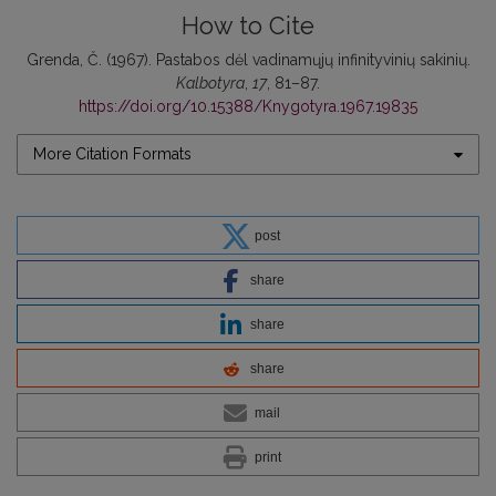
How to Cite
Grenda, Č. (1967). Pastabos dėl vadinamųjų infinityvinių sakinių.
Kalbotyra
,
17
, 81–87.
https://doi.org/10.15388/Knygotyra.1967.19835
More Citation Formats
post
share
share
share
mail
print