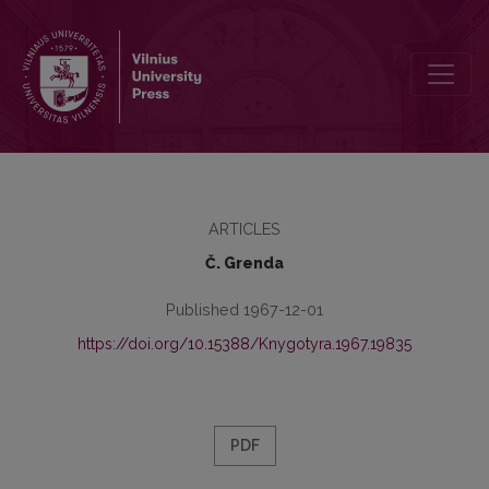
Pastabos dėl vadinamųjų infinityvinių sakinių
ARTICLES
Č. Grenda
Published 1967-12-01
https://doi.org/10.15388/Knygotyra.1967.19835
PDF