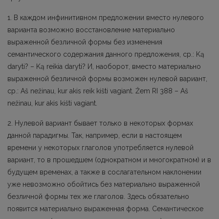
1. В каждом инфинитивном предложении вместо нулевого
варианта возможно восстановление материально
выраженной безличной формы без изменения
семантического содержания данного предложения, ср.: Ką
daryti? – Ką reikia daryti? И, наоборот, вместо материально
выраженной безличной формы возможен нулевой вариант,
ср.: Aš nežinau, kur akis reik kišti vagiant. Žem RI 388 – Аš
nežinau, kur akis kišti vagiant.
2. Нулевой вариант бывает только в некоторых формах
данной парадигмы. Так, например, если в настоящем
времени у некоторых глагoлов употребляется нулевой
вариант, то в прошедшем (однократном и многoкратном) и в
будущем временах, а также в сослагательном наклонении
уже невозможно обойтись без материально выраженной
безличной формы тех же глагoлов. Здесь обязательно
появится материально выраженная форма. Семантическое