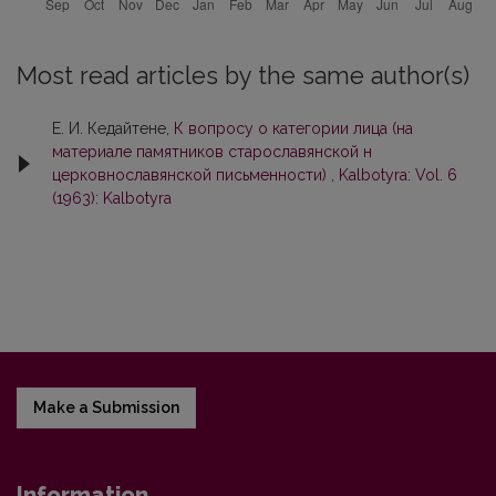
Most read articles by the same author(s)
Е. И. Кедайтене,
К вопросу о категории лица (на
материале памятников старославянской н
церковнославянской письменности)
,
Kalbotyra: Vol. 6
(1963): Kalbotyra
Make a Submission
Information