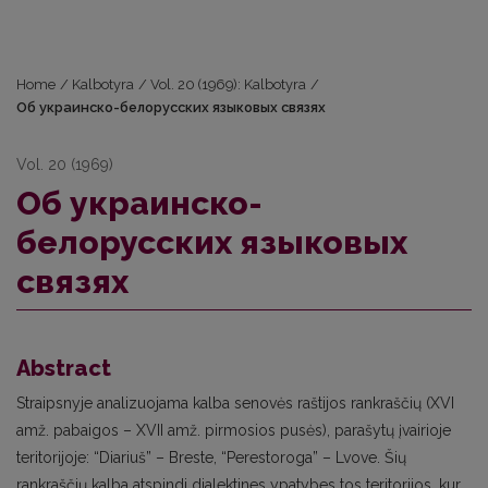
Home
/
Kalbotyra
/
Vol. 20 (1969): Kalbotyra
/
Об украинско-белорусских языковых связях
Vol. 20 (1969)
Об украинско-
белорусских языковых
связях
Abstract
Straipsnyje analizuojama kalba senovės raštijos rankraščių (XVI
amž. pabaigos – XVII amž. pirmosios pusės), parašytų įvairioje
teritorijoje: “Diariuš” – Breste, “Perestoroga” – Lvove. Šių
rankraščių kalba atspindi dialektines ypatybes tos teritorijos, kur