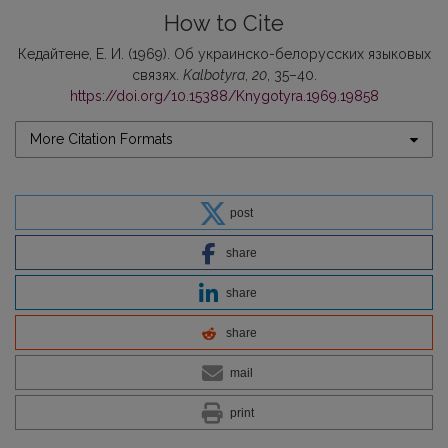
How to Cite
Кедайтене, Е. И. (1969). Об украинско-белорусских языковых
связях.
Kalbotyra
,
20
, 35–40.
https://doi.org/10.15388/Knygotyra.1969.19858
More Citation Formats
post
share
share
share
mail
print