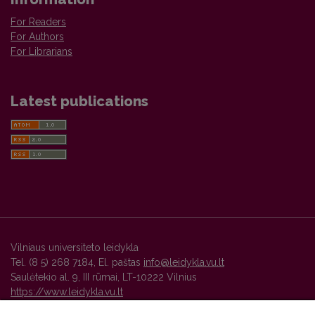
For Readers
For Authors
For Librarians
Latest publications
Vilniaus universiteto leidykla
Tel. (8 5) 268 7184, El. paštas
info@leidykla.vu.lt
Saulėtekio al. 9, III rūmai, LT-10222 Vilnius
https://www.leidykla.vu.lt