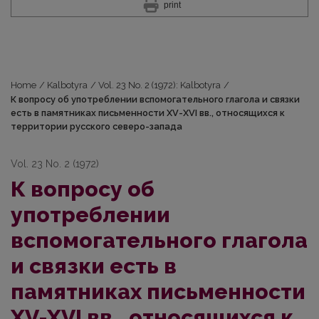
print
Home
/
Kalbotyra
/
Vol. 23 No. 2 (1972): Kalbotyra
/
К вопросу об употреблении вспомогательного глагола и связки
есть в памятниках письменности XV-XVI вв., относящихся к
территории русского северо-запада
Vol. 23 No. 2 (1972)
К вопросу об
употреблении
вспомогательного глагола
и связки есть в
памятниках письменности
XV-XVI вв., относящихся к