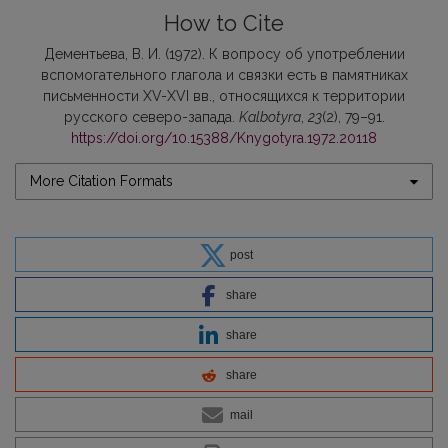
How to Cite
Дементьева, В. И. (1972). К вопросу об употреблении
вспомогательного глагола и связки есть в памятниках
письменности XV-XVI вв., относящихся к территории
русского северо-запада.
Kalbotyra
,
23
(2), 79–91.
https://doi.org/10.15388/Knygotyra.1972.20118
More Citation Formats
post
share
share
share
mail