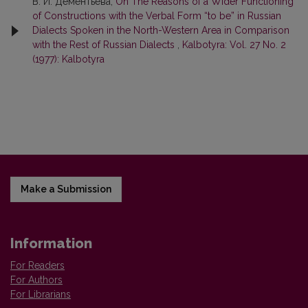
В. И. Дементьева,
On The Reasons of a Wider Functioning
of Constructions with the Verbal Form “to be” in Russian
Dialects Spoken in the North-Western Area in Comparison
with the Rest of Russian Dialects
,
Kalbotyra: Vol. 27 No. 2
(1977): Kalbotyra
Make a Submission
Information
For Readers
For Authors
For Librarians