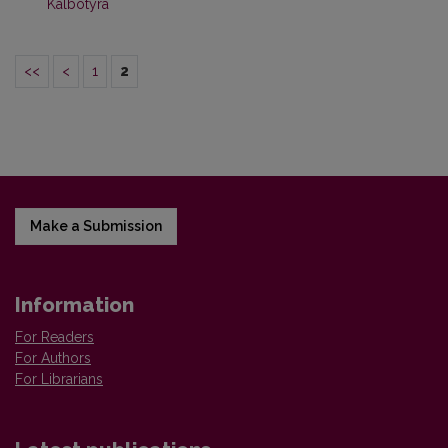
Kalbotyra
<<
<
1
2
Make a Submission
Information
For Readers
For Authors
For Librarians