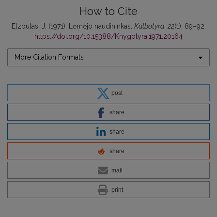
How to Cite
Elzbutas, J. (1971). Lėmėjo naudininkas.
Kalbotyra
,
22
(1), 89–92.
https://doi.org/10.15388/Knygotyra.1971.20164
More Citation Formats
post
share
share
share
mail
print