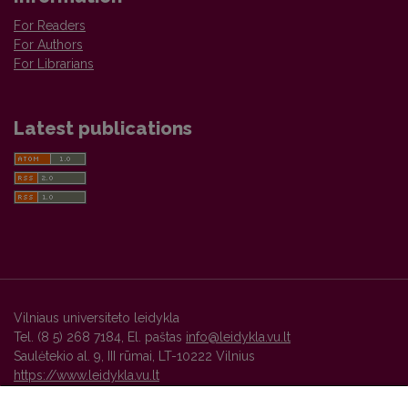
For Readers
For Authors
For Librarians
Latest publications
Vilniaus universiteto leidykla
Tel. (8 5) 268 7184, El. paštas
info@leidykla.vu.lt
Saulėtekio al. 9, III rūmai, LT-10222 Vilnius
https://www.leidykla.vu.lt