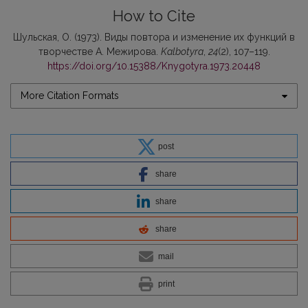
How to Cite
Шульская, О. (1973). Виды повтора и изменение их функций в
творчестве А. Межирова.
Kalbotyra
,
24
(2), 107–119.
https://doi.org/10.15388/Knygotyra.1973.20448
More Citation Formats
post
share
share
share
mail
print