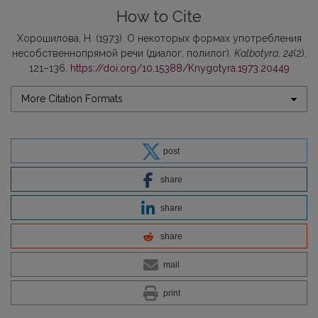
How to Cite
Хорошилова, Н. (1973). О некоторых формах употребления
несобственно­прямой речи (диалог, полилог).
Kalbotyra
,
24
(2),
121–136.
https://doi.org/10.15388/Knygotyra.1973.20449
More Citation Formats
post
share
share
share
mail
print