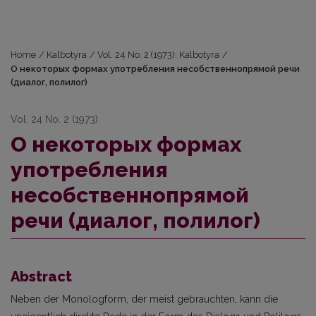
Home
/
Kalbotyra
/
Vol. 24 No. 2 (1973): Kalbotyra
/
О некоторых формах употребления несобственно­прямой речи
(диалог, полилог)
Vol. 24 No. 2 (1973)
О некоторых формах
употребления
несобственно­прямой
речи (диалог, полилог)
Abstract
Neben der Monologform, der meist gebrauchten, kann die