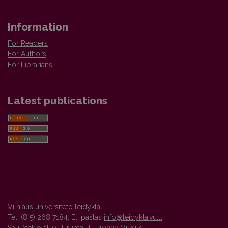
Information
For Readers
For Authors
For Librarians
Latest publications
Vilniaus universiteto leidykla
Tel. (8 5) 268 7184, El. paštas
info@leidykla.vu.lt