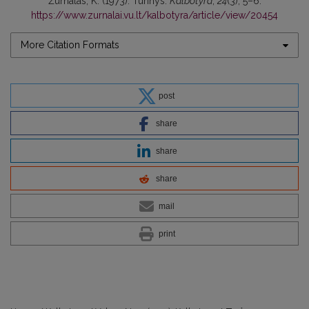
Žurnalas, K. (1973). Turinys.
Kalbotyra
,
24
(3), 5–6.
https://www.zurnalai.vu.lt/kalbotyra/article/view/20454
More Citation Formats
post
share
share
share
mail
print