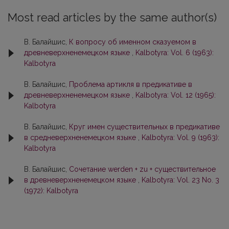
Most read articles by the same author(s)
В. Балайшис,
К вопросу об именном сказуемом в
древневерхненемецком языке
,
Kalbotyra: Vol. 6 (1963):
Kalbotyra
В. Балайшис,
Проблема артикля в предикативе в
древневерхненемецком языке
,
Kalbotyra: Vol. 12 (1965):
Kalbotyra
В. Балайшис,
Круг имен существительных в предикативе
в средневерхненемецком языке
,
Kalbotyra: Vol. 9 (1963):
Kalbotyra
В. Балайшис,
Сочетание wеrdеn + zu + существительное
в древневерхненемецком языке
,
Kalbotyra: Vol. 23 No. 3
(1972): Kalbotyra