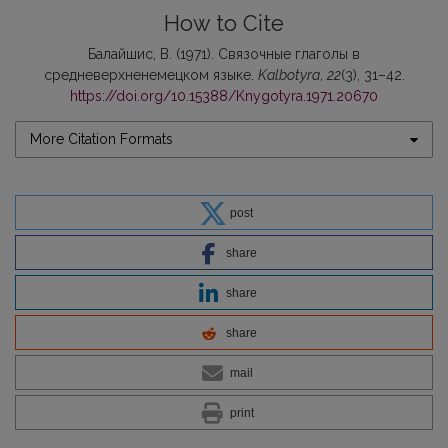
How to Cite
Балайшис, В. (1971). Связочные глаголы в
средневерхненемецком языке.
Kalbotyra
,
22
(3), 31–42.
https://doi.org/10.15388/Knygotyra.1971.20670
More Citation Formats
post
share
share
share
mail
print