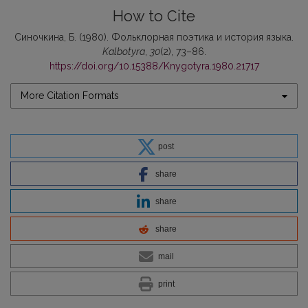
How to Cite
Синочкина, Б. (1980). Фольклорная поэтика и история языка.
Kalbotyra
,
30
(2), 73–86.
https://doi.org/10.15388/Knygotyra.1980.21717
More Citation Formats
post
share
share
share
mail
print