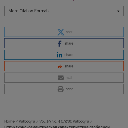
More Citation Formats
post
share
share
share
mail
print
Home
/
Kalbotyra
/
Vol. 29 No. 4 (1978): Kalbotyra
/
Структурно-семантическая характеристика свободной