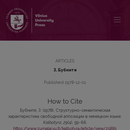
Структурно-семантическая характеристика свободной аппози
ARTICLES
З. Бубните
Published 1978-12-01
How to Cite
Бубните, З. (1978). Структурно-семантическая
характеристика свободной аппозиции в немецком языке.
Kalbotyra
,
29
(4), 59–66.
https://www.zurnalai.vu.lt/kalbotyra/article/view/21881