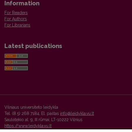
Information
For Readers
For Authors
For Librarians
Latest publications
Vilniaus universiteto leidykla
Tel. (8 5) 268 7184, El. paštas
info@leidykla.vu.lt
Saulėtekio al. 9, III rūmai, LT-10222 Vilnius
https://www.leidykla.vu.lt