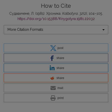
How to Cite
Судавичене, Л. (1981). Хроника.
Kalbotyra
,
32
(2), 104–105.
https://doi.org/10.15388/Knygotyra.1981.22032
More Citation Formats
post
share
share
share
mail
print