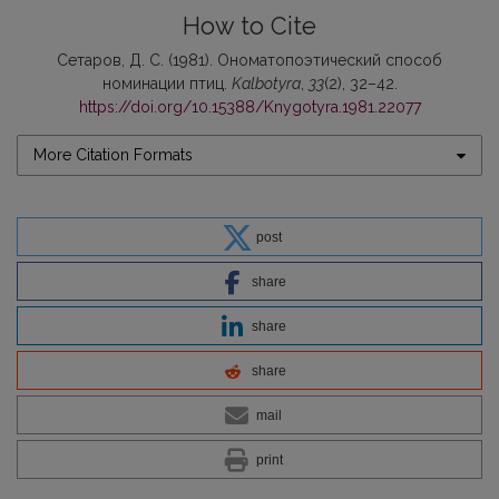
How to Cite
Сетаров, Д. С. (1981). Ономатопоэтический способ
номинации птиц.
Kalbotyra
,
33
(2), 32–42.
https://doi.org/10.15388/Knygotyra.1981.22077
More Citation Formats
post
share
share
share
mail
print