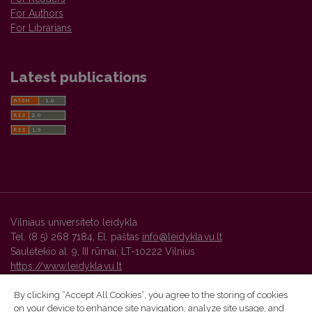
For Authors
For Librarians
Latest publications
Vilniaus universiteto leidykla
Tel. (8 5) 268 7184, El. paštas
info@leidykla.vu.lt
Saulėtekio al. 9, III rūmai, LT-10222 Vilnius
https://www.leidykla.vu.lt
By clicking “Accept All Cookies”, you agree to the storing of cookies
on your device to enhance site navigation, analyze site usage, and