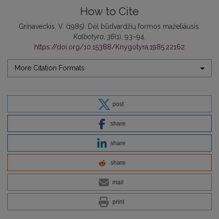
How to Cite
Grinaveckis, V. (1985). Dėl būdvardžių formos maželiáusis.
Kalbotyra
,
36
(1), 93–94.
https://doi.org/10.15388/Knygotyra.1985.22162
More Citation Formats
post
share
share
share
mail
print