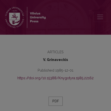
Dėl būdvardžių formos maželiáusis
ARTICLES
V. Grinaveckis
Published 1985-12-01
https://doi.org/10.15388/Knygotyra.1985.22162
PDF