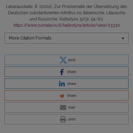
Labanauskaitė, R. (2002). Zur Problematik der Übersetzung des
Deutschen substantivierten Infinitivs ins Italienische, Litauische
und Russische.
Kalbotyra
,
52
(3), 54–63.
https://www.zurnalai.vu.lt/kalbotyra/article/view/23330
More Citation Formats
post
share
share
share
mail
print