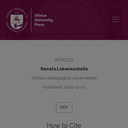
Zur Problematik der Übersetzung des Deutschen substantivierten Infi
ARTICLES
Renata Labanauskaitė
Vilniaus pedagoginis universitetas
Published 2002-12-01
PDF
How to Cite