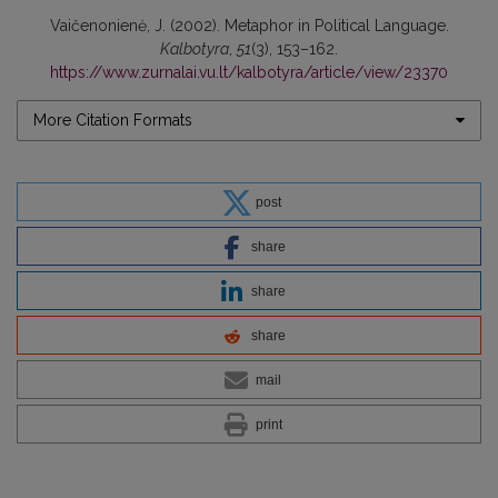
Vaičenonienė, J. (2002). Metaphor in Political Language.
Kalbotyra
,
51
(3), 153–162.
https://www.zurnalai.vu.lt/kalbotyra/article/view/23370
More Citation Formats
post
share
share
share
mail
print