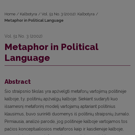
Home
/
Kalbotyra
/
Vol. 51 No. 3 (2002): Kalbotyra
/
Metaphor in Political Language
Vol. 51 No. 3 (2002)
Metaphor in Political
Language
Abstract
Šio straipsnio tikslas yra apžvelgti metaforų vartojimą politinėje
kalboje, t.y. politinių apžvalgų kalboje. Siekiant sudaryti kuo
išsamesnį metaforinį modelį vartojamą aptariant politinius
klausimus, buvo surinkti duomenys iš politinių straipsnių žurnalo.
Pirmiausia, analizė parodė, jog politinėje kalboje vartojamos tos
pačios konceptualiosios metaforos kaip ir kasdienėje kalboje,