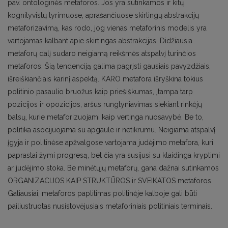
pav. ontologinės metaforos. Jos yra sutinkamos ir kitų
kognityvistų tyrimuose, aprašančiuose skirtingų abstrakcijų
metaforizavimą, kas rodo, jog vienas metaforinis modelis yra
vartojamas kalbant apie skirtingas abstrakcijas. Didžiausia
metaforų dalį sudaro neigiamą reikšmės atspalvį turinčios
metaforos. Šią tendenciją galima pagrįsti gausiais pavyzdžiais,
išreiškiančiais karinį aspektą. KARO metafora išryškina tokius
politinio pasaulio bruožus kaip priešiškumas, įtampa tarp
pozicijos ir opozicijos, aršus rungtyniavimas siekiant rinkėjų
balsų, kurie metaforizuojami kaip vertinga nuosavybė. Be to,
politika asocijuojama su apgaule ir netikrumu. Neigiama atspalvį
įgyja ir politinėse apžvalgose vartojama judėjimo metafora, kuri
paprastai žymi progresą, bet čia yra susijusi su klaidinga kryptimi
ar judėjimo stoka. Be minėtųjų metaforų, gana dažnai sutinkamos
ORGANIZACIJOS KAIP STRUKTŪROS ir SVEIKATOS metaforos.
Galiausiai, metaforos paplitimas politinėje kalboje gali būti
pailiustruotas nusistovėjusiais metaforiniais politiniais terminais.