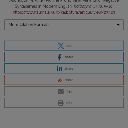
Asonkova, M. A. (1995). The Pronominal Variants of Negative
Syntaxemes in Modern English.
Kalbotyra
,
43
(3), 5–10.
https://www.zurnalai.vu.lt/kalbotyra/article/view/23429
More Citation Formats
post
share
share
share
mail
print