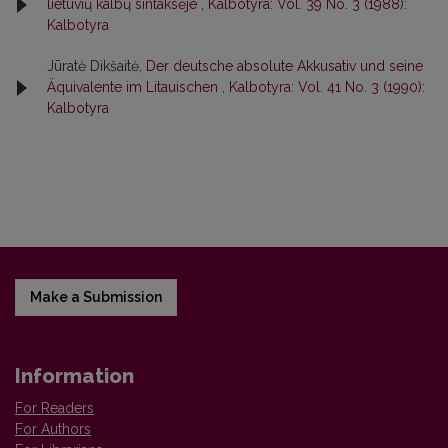
lietuvių kalbų sintaksėje
,
Kalbotyra: Vol. 39 No. 3 (1988):
Kalbotyra
Jūratė Dikšaitė,
Der deutsche absolute Akkusativ und seine
Äquivalente im Litauischen
,
Kalbotyra: Vol. 41 No. 3 (1990):
Kalbotyra
Make a Submission
Information
For Readers
For Authors