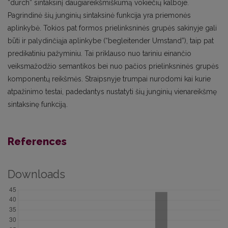
“durch” sintaksinį daugiareikšmiškumą vokiečių kalboje.
Pagrindinė šių junginių sintaksinė funkcija yra priemonės
aplinkybė. Tokios pat formos prielinksninės grupės sakinyje gali
būti ir palydinčiąja aplinkybe (“begleitender Umstand”), taip pat
predikatiniu pažyminiu. Tai priklauso nuo tariniu einančio
veiksmažodžio semantikos bei nuo pačios prielinksninės grupės
komponentų reikšmės. Straipsnyje trumpai nurodomi kai kurie
atpažinimo testai, padedantys nustatyti šių junginių vienareikšmę
sintaksinę funkciją.
References
Downloads