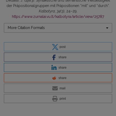
Dikšaitė, J. (1983). Syntaktische und semantische Vieldeutigkeit
der Präpositionalgruppen mit Präpositionen “mit” und “durch”.
Kalbotyra
,
34
(3), 24–29.
https://www.zurnalai.vu.lt/kalbotyra/article/view/25787
More Citation Formats
post
share
share
share
mail
print