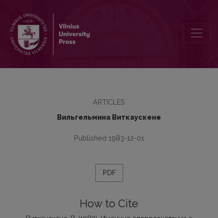
Именные словосочетания с инфинитивом во французском и ли
ARTICLES
Вильгельмина Виткаускене
Published 1983-12-01
PDF
How to Cite