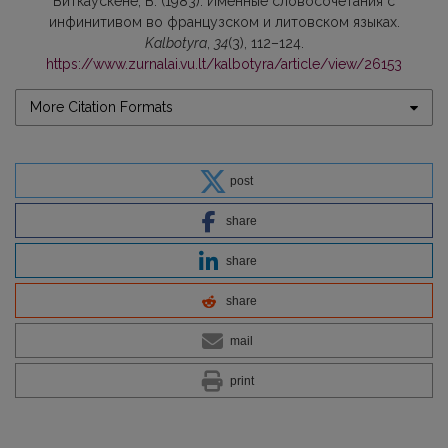
Виткаускене, В. (1983). Именные словосочетания с
инфинитивом во французском и литовском языках.
Kalbotyra
,
34
(3), 112–124.
https://www.zurnalai.vu.lt/kalbotyra/article/view/26153
More Citation Formats
post
share
share
share
mail
print