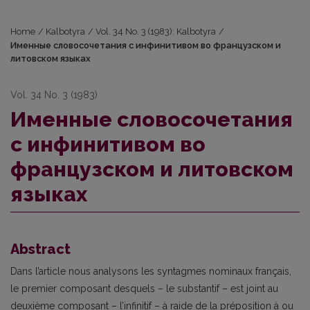
Home
/
Kalbotyra
/
Vol. 34 No. 3 (1983): Kalbotyra
/
Именные словосочетания с инфинитивом во французском и
литовском языках
Vol. 34 No. 3 (1983)
Именные словосочетания
с инфинитивом во
французском и литовском
языках
Abstract
Dans l’article nous analysons les syntagmes nominaux français,
le premier composant desquels – le substantif – est joint au
deuxième composant – l’infinitif – à raide de la préposition à ou