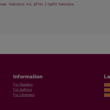
лова
,
Kalbotyra: Vol. 38 No. 2 (1987): Kalbotyra
Information
La
For Readers
For Authors
For Librarians