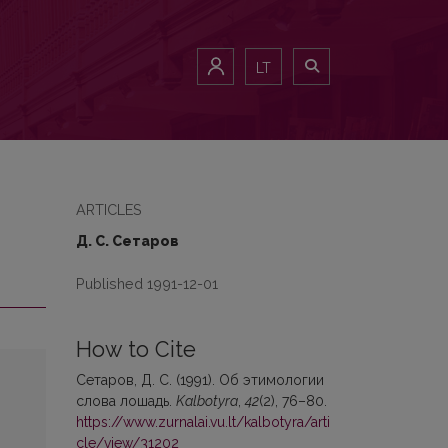
LT
ARTICLES
Д. С. Сетаров
Published 1991-12-01
How to Cite
Сетаров, Д. С. (1991). Oб этимологии
слова лошадь.
Kalbotyra
,
42
(2), 76–80.
https://www.zurnalai.vu.lt/kalbotyra/arti
cle/view/31202