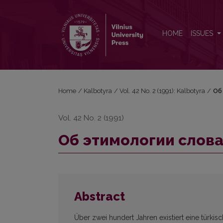
Oб этимологии слова лошадь
HOME
ISSUES
Home
/
Kalbotyra
/
Vol. 42 No. 2 (1991): Kalbotyra
/
Oб
Vol. 42 No. 2 (1991)
Oб этимологии слов
Abstract
Über zwei hundert Jahren existiert eine türk