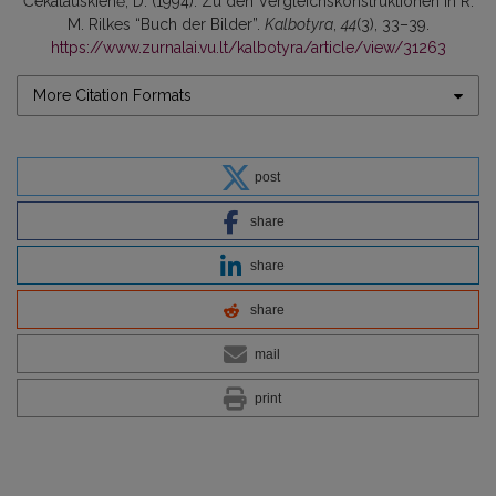
Čekatauskienė, D. (1994). Zu den Vergleichskonstruktionen in R.
M. Rilkes “Buch der Bilder”.
Kalbotyra
,
44
(3), 33–39.
https://www.zurnalai.vu.lt/kalbotyra/article/view/31263
More Citation Formats
post
share
share
share
mail
print