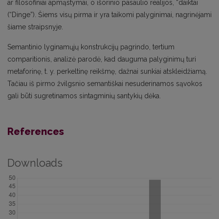
ar filosofiniai apmąstymai, o išorinio pasaulio realijos, “daiktai
(“Dinge”). Šiems visų pirma ir yra taikomi palyginimai, nagrinėjami
šiame straipsnyje.
Semantinio lyginamųjų konstrukcijų pagrindo, tertium
comparitionis, analizė parodė, kad dauguma palyginimų turi
metaforinę, t. y. perkeltinę reikšmę, dažnai sunkiai atskleidžiamą.
Tačiau iš pirmo žvilgsnio semantiškai nesuderinamos sąvokos
gali būti sugretinamos sintagminių santykių dėka.
References
Downloads