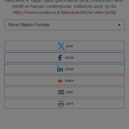
Matonienė, R. (1994). Statut grammatical de la construction faire +
infinitif en français contemporain.
Kalbotyra
,
44
(3), 79–84.
https://www.zurnalai.vu.lt/kalbotyra/article/view/31269
More Citation Formats
post
share
share
share
mail
print