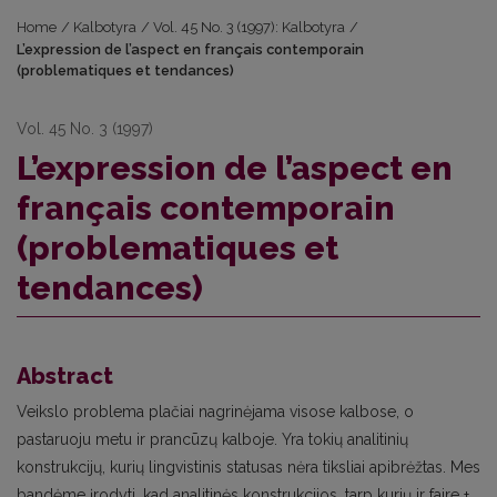
Home
/
Kalbotyra
/
Vol. 45 No. 3 (1997): Kalbotyra
/
L’expression de l’aspect en français contemporain
(problematiques et tendances)
Vol. 45 No. 3 (1997)
L’expression de l’aspect en
français contemporain
(problematiques et
tendances)
Abstract
Veikslo problema plačiai nagrinėjama visose kalbose, o
pastaruoju metu ir prancūzų kalboje. Yra tokių analitinių
konstrukcijų, kurių lingvistinis statusas nėra tiksliai apibrėžtas. Mes
bandėme įrodyti, kad analitinės konstrukcijos, tarp kurių ir faire +