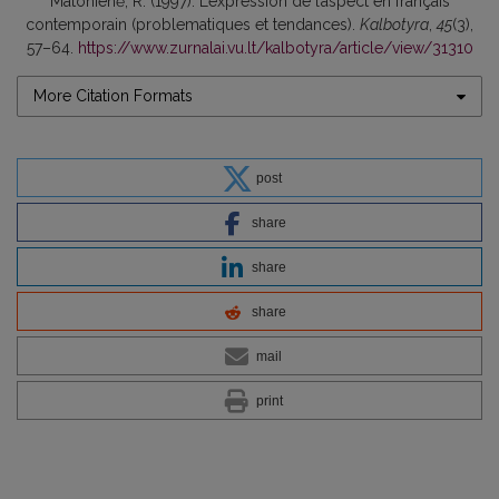
Matonienė, R. (1997). L’expression de l’aspect en français
contemporain (problematiques et tendances).
Kalbotyra
,
45
(3),
57–64.
https://www.zurnalai.vu.lt/kalbotyra/article/view/31310
More Citation Formats
post
share
share
share
mail
print