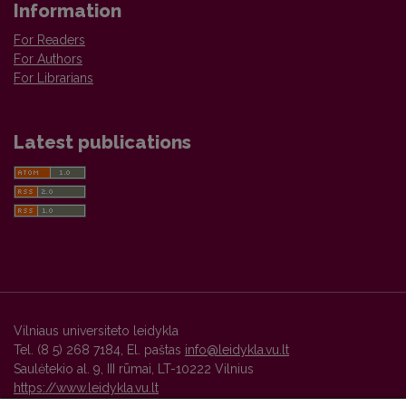
Information
For Readers
For Authors
For Librarians
Latest publications
Vilniaus universiteto leidykla
Tel. (8 5) 268 7184, El. paštas
info@leidykla.vu.lt
Saulėtekio al. 9, III rūmai, LT-10222 Vilnius
https://www.leidykla.vu.lt