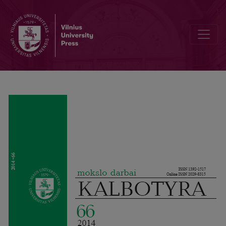
Ludology as Game Research in Language Pedagogy Studies / Ludo