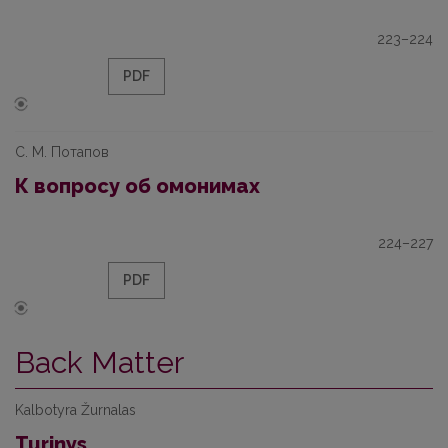
223–224
PDF
С. М. Потапoв
К вопросу об омонимах
224–227
PDF
Back Matter
Kalbotyra Žurnalas
Turinys