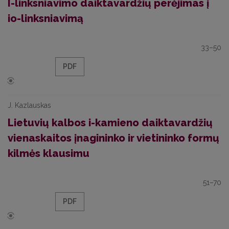
I-linksniavimo daiktavardžių perėjimas į
io-linksniavimą
33–50
PDF
J. Kazlauskas
Lietuvių kalbos i-kamieno daiktavardžių
vienaskaitos įnagininko ir vietininko formų
kilmės klausimu
51–70
PDF