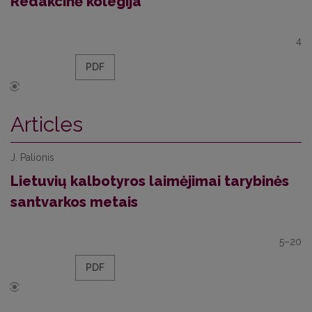
Redakcinė kolegija
4
PDF
Articles
J. Palionis
Lietuvių kalbotyros laimėjimai tarybinės
santvarkos metais
5–20
PDF