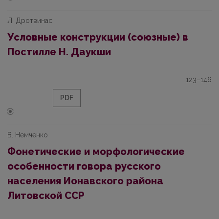
Л. Дротвинас
Условные конструкции (союзные) в
Постилле Н. Даукши
123–146
PDF
В. Немченко
Фонетические и морфологические
особенности говора русского
населения Ионавского района
Литовской ССР