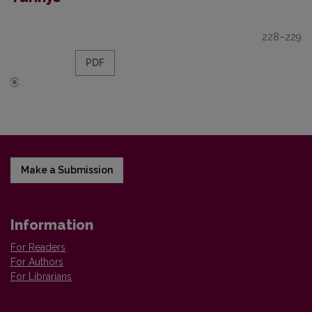
228–229
PDF
Make a Submission
Information
For Readers
For Authors
For Librarians