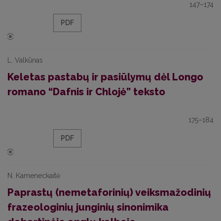
147–174
PDF
L. Valkūnas
Keletas pastabų ir pasiūlymų dėl Longo
romano “Dafnis ir Chlojė” teksto
175–184
PDF
N. Kameneckaitė
Paprastų (nemetaforinių) veiksmažodinių
frazeologinių junginių sinonimika