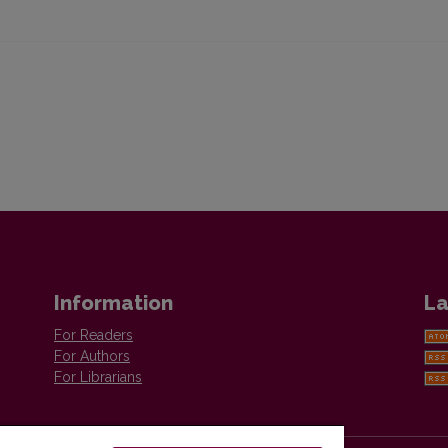
Information
La
For Readers
For Authors
For Librarians