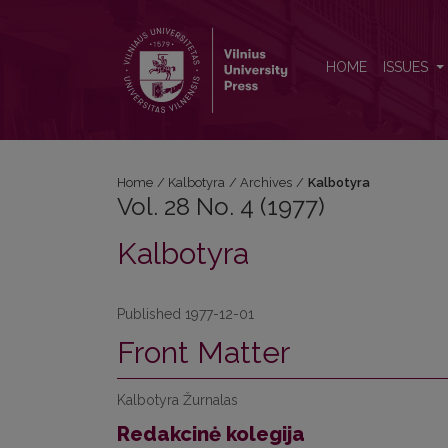
Vol. 28 No. 4 (1977): Kalbotyra
HOME
ISSUES
Home
/
Kalbotyra
/
Archives
/
Kalbotyra
Vol. 28 No. 4 (1977)
Kalbotyra
Published 1977-12-01
Front Matter
Kalbotyra Žurnalas
Redakcinė kolegija