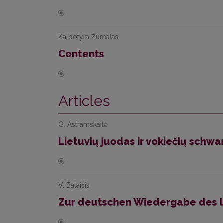
Kalbotyra Žurnalas
Contents
Articles
G. Astramskaitė
Lietuvių juodas ir vokiečių schwa
V. Balaišis
Zur deutschen Wiedergabe des l