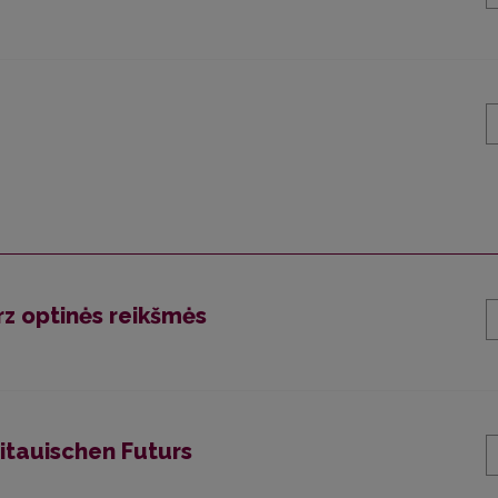
rz optinės reikšmės
itauischen Futurs