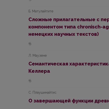
Б. Матулайтите
Сложные прилагательные с пе
компонентом типа chronisch-ag
немецких научных текстов)
Л. Маузене
Семантическая характеристика
Келлера
С. Плаушинайтис
О завершающей функции древ