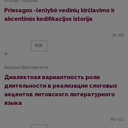
Arvydas Vidžiūnas
Priesagos -(en)ybė vedinių kirčiavimo ir
akcentinės kodifikacijos istorija
76–88
PDF
Валерия Вaйткявичюте
Диалектная вариантность роли
длительности в реализации слоговых
акцентoв литовского литературного
языка
89–101