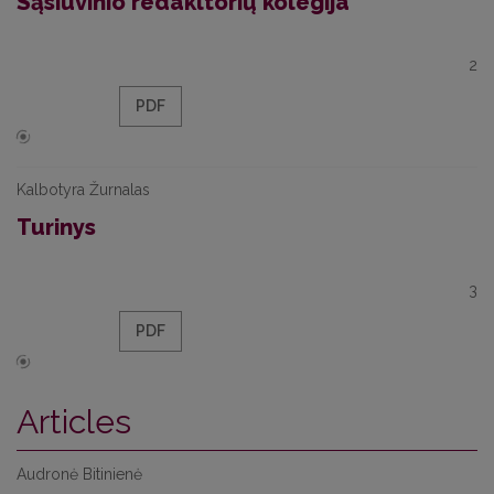
Sąsiuvinio redakltorių kolegija
2
PDF
Kalbotyra Žurnalas
Turinys
3
PDF
Articles
Audronė Bitinienė