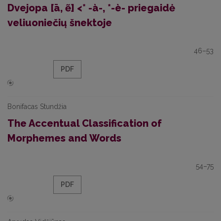
Dvejopa [ā, ẽ] <* -à-, *-è- priegaidė
veliuoniečių šnektoje
46–53
PDF
Bonifacas Stundžia
The Accentual Classification of
Morphemes and Words
54–75
PDF