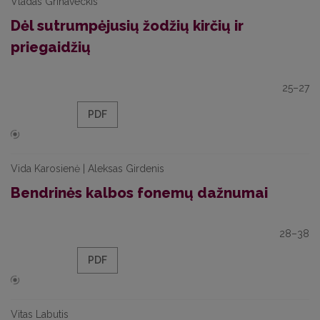
Vladas Grinaveckis
Dėl sutrumpėjusių žodžių kirčių ir
priegaidžių
25–27
PDF
Vida Karosienė | Aleksas Girdenis
Bendrinės kalbos fonemų dažnumai
28–38
PDF
Vitas Labutis