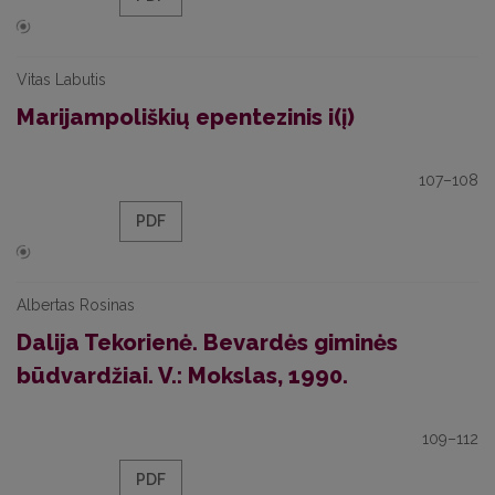
Vitas Labutis
Marijampoliškių epentezinis i(į)
107–108
PDF
Albertas Rosinas
Dalija Tekorienė. Bevardės giminės
būdvardžiai. V.: Mokslas, 1990.
109–112
PDF