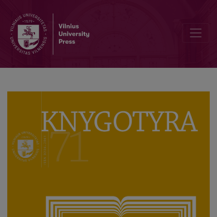
Bibliotheca dispersa: Nesvyžiaus Radvilų bibliotekos paveldo Lietu