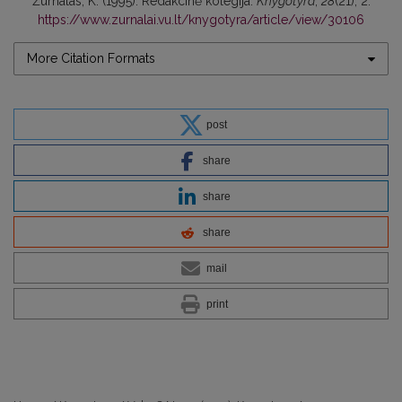
Žurnalas, K. (1995). Redakcinė kolegija.
Knygotyra
,
28
(21), 2.
https://www.zurnalai.vu.lt/knygotyra/article/view/30106
More Citation Formats
post
share
share
share
mail
print