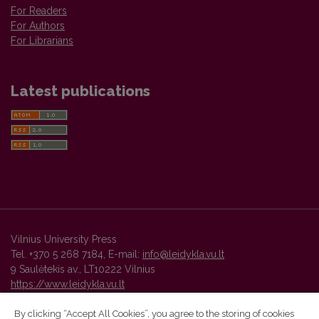
For Readers
For Authors
For Librarians
Latest publications
Vilnius University Press
Tel. +370 5 268 7184, E-mail:
info@leidykla.vu.lt
9 Saulėtekis av., LT10222 Vilnius
https://www.leidykla.vu.lt
By clicking “Accept All Cookies”, you agree to the storing of cookies