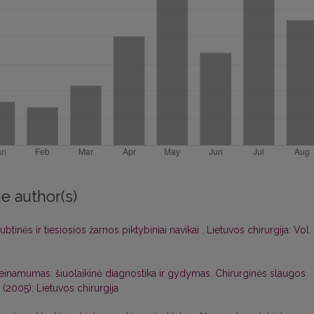
e author(s)
btinės ir tiesiosios žarnos piktybiniai navikai
,
Lietuvos chirurgija: Vol.
einamumas: šiuolaikinė diagnostika ir gydymas. Chirurginės slaugos
2 (2005): Lietuvos chirurgija