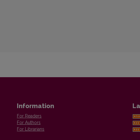
Information
La
For Readers
For Authors
For Librarians