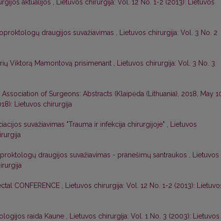
urgijos aktualijos
,
Lietuvos chirurgija: Vol. 12 No. 1-2 (2013): Lietuvos
loproktologų draugijos suvažiavimas
,
Lietuvos chirurgija: Vol. 3 No. 2
rių Viktorą Mamontovą prisimenant
,
Lietuvos chirurgija: Vol. 3 No. 3
 Association of Surgeons: Abstracts (Klaipėda (Lithuania), 2018, May 1
018): Lietuvos chirurgija
iacijos suvažiavimas "Trauma ir infekcija chirurgijoje"
,
Lietuvos
irurgija
oproktologų draugijos suvažiavimas - pranešimų santraukos
,
Lietuvos
irurgija
rectal CONFERENCE
,
Lietuvos chirurgija: Vol. 12 No. 1-2 (2013): Lietuvo
tologijos raida Kaune
,
Lietuvos chirurgija: Vol. 1 No. 3 (2003): Lietuvos