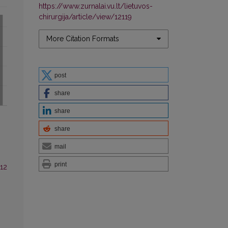
https://www.zurnalai.vu.lt/lietuvos-
chirurgija/article/view/12119
More Citation Formats
post
share
share
share
mail
print
 12