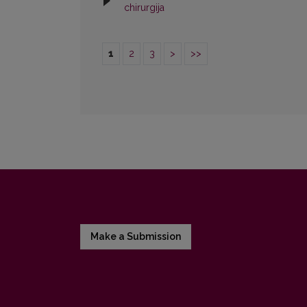
chirurgija
1
2
3
>
>>
Make a Submission