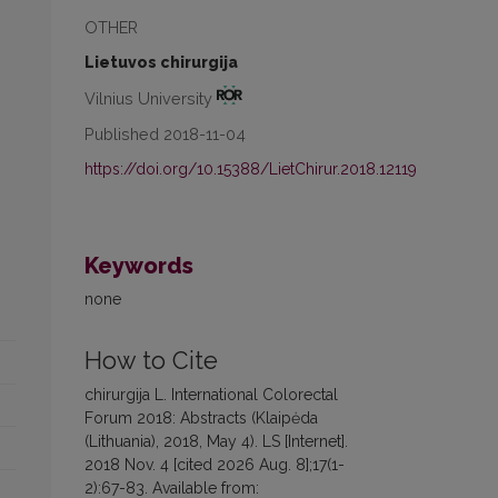
OTHER
Lietuvos chirurgija
Vilnius University
Published 2018-11-04
https://doi.org/10.15388/LietChirur.2018.12119
Keywords
none
How to Cite
chirurgija L. International Colorectal
Forum 2018: Abstracts (Klaipėda
(Lithuania), 2018, May 4). LS [Internet].
2018 Nov. 4 [cited 2026 Aug. 8];17(1-
2):67-83. Available from: