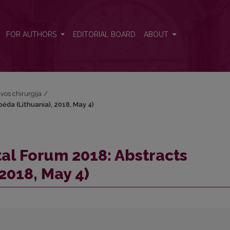
pėda (Lithuania), 2018, May 4)
FOR AUTHORS
EDITORIAL BOARD
ABOUT
uvos chirurgija
/
pėda (Lithuania), 2018, May 4)
tal Forum 2018: Abstracts
 2018, May 4)