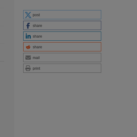
post
share
share
share
mail
print