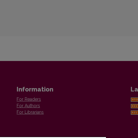
Information
La
For Readers
For Authors
For Librarians