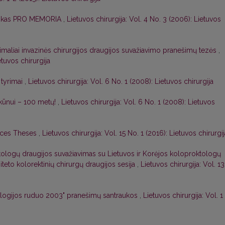
ščikas PRO MEMORIA
,
Lietuvos chirurgija: Vol. 4 No. 3 (2006): Lietuvos
imaliai invazinės chirurgijos draugijos suvažiavimo pranešimų tezės
,
etuvos chirurgija
i tyrimai
,
Lietuvos chirurgija: Vol. 6 No. 1 (2008): Lietuvos chirurgija
rkūnui – 100 metų!
,
Lietuvos chirurgija: Vol. 6 No. 1 (2008): Lietuvos
ences Theses
,
Lietuvos chirurgija: Vol. 15 No. 1 (2016): Lietuvos chirurgi
ktologų draugijos suvažiavimas su Lietuvos ir Korėjos koloproktologų
iteto kolorektinių chirurgų draugijos sesija
,
Lietuvos chirurgija: Vol. 13
logijos ruduo 2003" pranešimų santraukos
,
Lietuvos chirurgija: Vol. 1