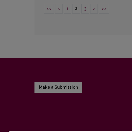
<<
<
1
2
3
>
>>
Make a Submission