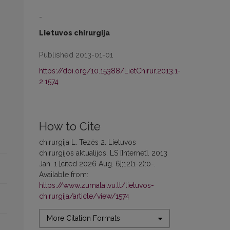
-
Lietuvos chirurgija
Published 2013-01-01
https://doi.org/10.15388/LietChirur.2013.1-
2.1574
How to Cite
chirurgija L. Tezės 2. Lietuvos
chirurgijos aktualijos. LS [Internet]. 2013
Jan. 1 [cited 2026 Aug. 6];12(1-2):0-.
Available from:
https://www.zurnalai.vu.lt/lietuvos-
chirurgija/article/view/1574
More Citation Formats