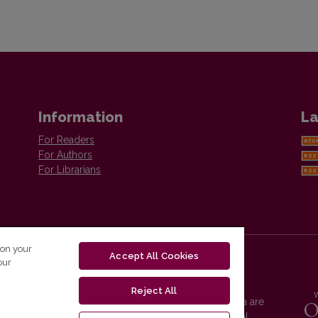
Information
La
For Readers
For Authors
For Librarians
 on your
Accept All Cookies
our
Reject All
Vilnius University Press platform and metadata are
distributed by
Creative Commons International