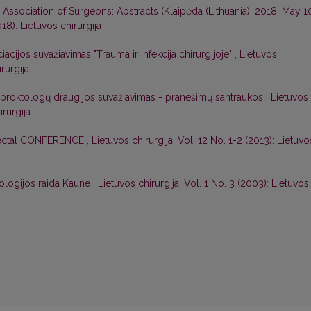
 Association of Surgeons: Abstracts (Klaipėda (Lithuania), 2018, May 1
018): Lietuvos chirurgija
iacijos suvažiavimas "Trauma ir infekcija chirurgijoje"
,
Lietuvos
irurgija
oproktologų draugijos suvažiavimas - pranešimų santraukos
,
Lietuvos
irurgija
rectal CONFERENCE
,
Lietuvos chirurgija: Vol. 12 No. 1-2 (2013): Lietuvo
tologijos raida Kaune
,
Lietuvos chirurgija: Vol. 1 No. 3 (2003): Lietuvos