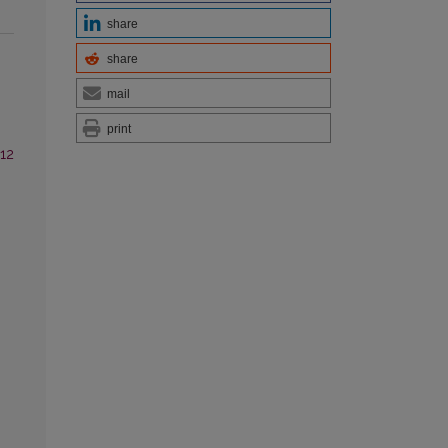
share
share
mail
print
 12