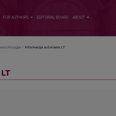
FOR AUTHORS
EDITORIAL BOARD
ABOUT
uvos chirurgija
/
Informacija autoriams LT
 LT