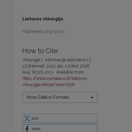
-
Lietuvos chirurgija
Published 2013-01-01
How to Cite
chirurgija L. Informacija autoriams LT.
LS [Internet]. 2013 Jan. 1 [cited 2026
Aug. 6];12(1-2):0-. Available from:
https://www.zurnalai.vu.lt/lietuvos-
chirurgija/article/view/1576
More Citation Formats
post
share