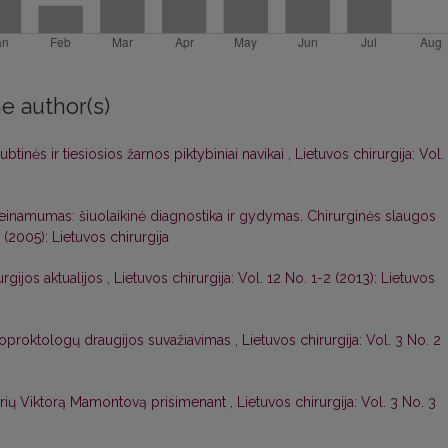
e author(s)
btinės ir tiesiosios žarnos piktybiniai navikai
,
Lietuvos chirurgija: Vol.
einamumas: šiuolaikinė diagnostika ir gydymas. Chirurginės slaugos
2 (2005): Lietuvos chirurgija
urgijos aktualijos
,
Lietuvos chirurgija: Vol. 12 No. 1-2 (2013): Lietuvos
loproktologų draugijos suvažiavimas
,
Lietuvos chirurgija: Vol. 3 No. 2
rių Viktorą Mamontovą prisimenant
,
Lietuvos chirurgija: Vol. 3 No. 3