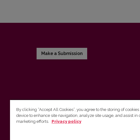
Make a Submission
By clicking “Accept All Cookies”, you agree to the storing of cookies
device to enhance site navigation, analyze site usage, and assist in 
Vilnius University Press
marketing efforts.
Privacy policy
Tel. +370 5 268 7184, E-mail:
info@leidykla.vu.lt
9 Saulėtekis av., LT10222 Vilnius