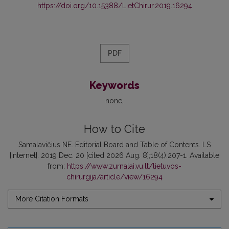
https://doi.org/10.15388/LietChirur.2019.16294
PDF
Keywords
none
How to Cite
Samalavičius NE. Editorial Board and Table of Contents. LS
[Internet]. 2019 Dec. 20 [cited 2026 Aug. 8];18(4):207-1. Available
from:
https://www.zurnalai.vu.lt/lietuvos-
chirurgija/article/view/16294
More Citation Formats