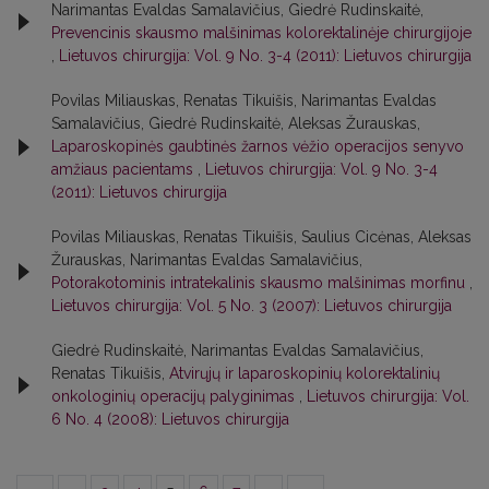
Narimantas Evaldas Samalavičius, Giedrė Rudinskaitė,
Prevencinis skausmo malšinimas kolorektalinėje chirurgijoje
,
Lietuvos chirurgija: Vol. 9 No. 3-4 (2011): Lietuvos chirurgija
Povilas Miliauskas, Renatas Tikuišis, Narimantas Evaldas
Samalavičius, Giedrė Rudinskaitė, Aleksas Žurauskas,
Laparoskopinės gaubtinės žarnos vėžio operacijos senyvo
amžiaus pacientams
,
Lietuvos chirurgija: Vol. 9 No. 3-4
(2011): Lietuvos chirurgija
Povilas Miliauskas, Renatas Tikuišis, Saulius Cicėnas, Aleksas
Žurauskas, Narimantas Evaldas Samalavičius,
Potorakotominis intratekalinis skausmo malšinimas morfinu
,
Lietuvos chirurgija: Vol. 5 No. 3 (2007): Lietuvos chirurgija
Giedrė Rudinskaitė, Narimantas Evaldas Samalavičius,
Renatas Tikuišis,
Atvirųjų ir laparoskopinių kolorektalinių
onkologinių operacijų palyginimas
,
Lietuvos chirurgija: Vol.
6 No. 4 (2008): Lietuvos chirurgija