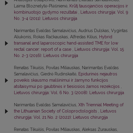
Laima Bloznelytė-Plėšnienė,
Krūtį tausojančios operacijos ir
kombinuotojo gydymo rezultatai
,
Lietuvos chirurgija: Vol. 9
No. 3-4 (2011): Lietuvos chirurgija
Narimantas Evaldas Samalavičius, Audrius Dulskas, Vygintas
Aliukonis, Rokas Račkauskas, Alfredas Kilius,
Hybrid
transanal and laparoscopic hand-assisted TME for low
rectal cancer: report of a case
,
Lietuvos chirurgija: Vol. 15
No. 2-3 (2016): Lietuvos chirurgija
Renatas Tikuišis, Povilas Miliauskas, Narimantas Evaldas
Samalavičius, Giedrė Rudinskaitė,
Epidurinės nejautros
poveikis skausmo malšinimui ir žarnyno funkcijos
atsitaisymui po gaubtinės ir tiesiosios žarnos rezekcijos
,
Lietuvos chirurgija: Vol. 6 No. 3 (2008): Lietuvos chirurgija
Narimantas Evaldas Samalavičius,
Xth Triennial Meeting of
the Lithuanian Society of Coloproctologists
,
Lietuvos
chirurgija: Vol. 21 No. 2 (2022): Lietuvos chirurgija
Renatas Tikuišis, Povilas Miliauskas, Aleksas Žurauskas,