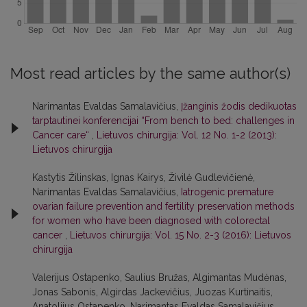
Most read articles by the same author(s)
Narimantas Evaldas Samalavičius,
Įžanginis žodis dedikuotas
tarptautinei konferencijai “From bench to bed: challenges in
Cancer care“
,
Lietuvos chirurgija: Vol. 12 No. 1-2 (2013):
Lietuvos chirurgija
Kastytis Žilinskas, Ignas Kairys, Živilė Gudlevičienė,
Narimantas Evaldas Samalavičius,
Iatrogenic premature
ovarian failure prevention and fertility preservation methods
for women who have been diagnosed with colorectal
cancer
,
Lietuvos chirurgija: Vol. 15 No. 2-3 (2016): Lietuvos
chirurgija
Valerijus Ostapenko, Saulius Bružas, Algimantas Mudėnas,
Jonas Sabonis, Algirdas Jackevičius, Juozas Kurtinaitis,
Anatolijus Ostapenko, Narimantas Evaldas Samalavičius,