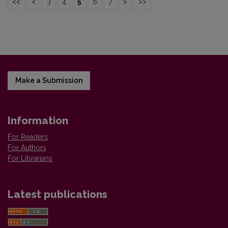
<<
<
3
4
5
6
7
>
>>
Make a Submission
Information
For Readers
For Authors
For Librarians
Latest publications