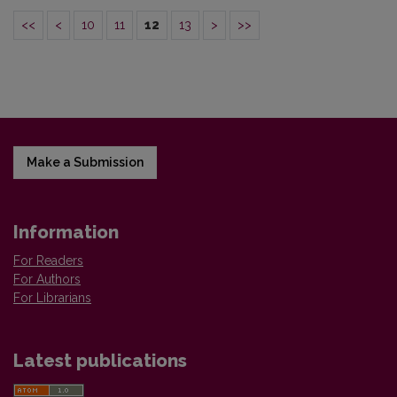
<<
<
10
11
12
13
>
>>
Make a Submission
Information
For Readers
For Authors
For Librarians
Latest publications