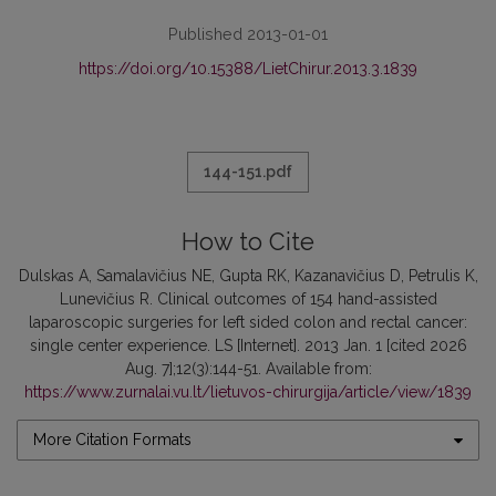
Published 2013-01-01
https://doi.org/10.15388/LietChirur.2013.3.1839
144-151.pdf
How to Cite
Dulskas A, Samalavičius NE, Gupta RK, Kazanavičius D, Petrulis K,
Lunevičius R. Clinical outcomes of 154 hand-assisted
laparoscopic surgeries for left sided colon and rectal cancer:
single center experience. LS [Internet]. 2013 Jan. 1 [cited 2026
Aug. 7];12(3):144-51. Available from:
https://www.zurnalai.vu.lt/lietuvos-chirurgija/article/view/1839
More Citation Formats