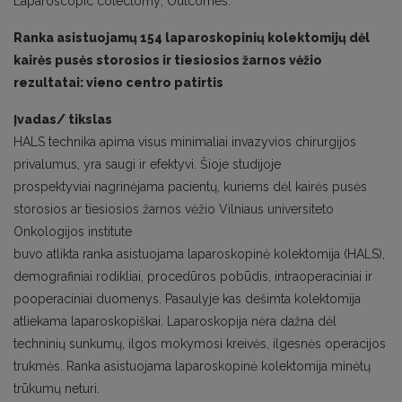
Laparoscopic colectomy; Outcomes.
Ranka asistuojamų 154 laparoskopinių kolektomijų dėl
kairės pusės storosios ir tiesiosios žarnos vėžio
rezultatai: vieno centro patirtis
Įvadas/ tikslas
HALS technika apima visus minimaliai invazyvios chirurgijos
privalumus, yra saugi ir efektyvi. Šioje studijoje
prospektyviai nagrinėjama pacientų, kuriems dėl kairės pusės
storosios ar tiesiosios žarnos vėžio Vilniaus universiteto
Onkologijos institute
buvo atlikta ranka asistuojama laparoskopinė kolektomija (HALS),
demografiniai rodikliai, procedūros pobūdis, intraoperaciniai ir
pooperaciniai duomenys. Pasaulyje kas dešimta kolektomija
atliekama laparoskopiškai. Laparoskopija nėra dažna dėl
techninių sunkumų, ilgos mokymosi kreivės, ilgesnės operacijos
trukmės. Ranka asistuojama laparoskopinė kolektomija minėtų
trūkumų neturi.