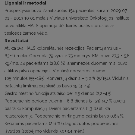
Ligoniai ir metodai
Prospektyviai buvo išanalizuotas 154 pacientas, kuriam 2009 07
01 – 2013 10 01 metais Vilniaus universiteto Onkologijos institute
buvo atlikta HALS operacija dėl kairės pusės storosios ar
tiesiosos žarnos vėžio.
Rezultatai
Atlikta 154 HALS kolorektalinės rezekcijos. Pacientų amžius –
63±11 metai. Operuota 79 vyrai ir 75 moterys. KMI buvo 27,3 ± 5,8
kg/m2. 44 pacientams (28,6 %), anamnezės duomenimis, buvo
atliktos pilvo operacijos. Vidutinė operacijos trukmė –
105 minutės (55–185). Konversijų dažnis – 3,2 % (5/154). Vidutinis
pašalintų limfmazgių skaičius buvo 15 (3–49).
Gastrointestinė funkcija atsitaisė per 2,5 dienos (2,2–4,5).
Pooperacinio periodo trukmė – 6,8 dienos (3–31). 9,7 % atvejų
pasitaikė komplikacijų. Dviem pacientams (1,3 %) atlikta
relaparotomija. Pooperacinio mirtingumo dažnis buvo 0,65 %.
Keturiems pacientams (2,6 %) diagnozuotos pooperacinės
išvaržos (stebėjimo vidurkis 7,0±3,4 mėn.).