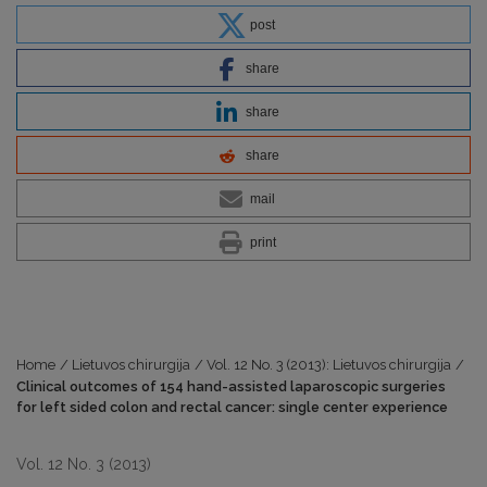
post
share
share
share
mail
print
Home
/
Lietuvos chirurgija
/
Vol. 12 No. 3 (2013): Lietuvos chirurgija
/
Clinical outcomes of 154 hand-assisted laparoscopic surgeries
for left sided colon and rectal cancer: single center experience
Vol. 12 No. 3 (2013)