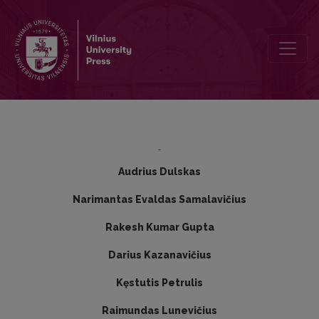
Clinical outcomes of 154 hand-assisted laparoscopic surgeries for 
-
Audrius Dulskas
Narimantas Evaldas Samalavičius
Rakesh Kumar Gupta
Darius Kazanavičius
Kęstutis Petrulis
Raimundas Lunevičius