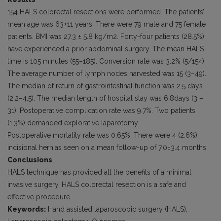
154 HALS colorectal resections were performed. The patients’
mean age was 63±11 years. There were 79 male and 75 female
patients. BMI was 27.3 ± 5.8 kg/m2. Forty-four patients (28.5%)
have experienced a prior abdominal surgery. The mean HALS
time is 105 minutes (55–185). Conversion rate was 3.2% (5/154).
The average number of lymph nodes harvested was 15 (3–49).
The median of return of gastrointestinal function was 2.5 days
(2.2–4.5). The median length of hospital stay was 6.8days (3 –
31). Postoperative complication rate was 9.7%. Two patients
(1.3%) demanded explorative laparotomy.
Postoperative mortality rate was 0.65%. There were 4 (2.6%)
incisional hernias seen on a mean follow-up of 7.0±3.4 months.
Conclusions
HALS technique has provided all the benefits of a minimal
invasive surgery. HALS colorectal resection is a safe and
effective procedure.
Keywords:
Hand assisted laparoscopic surgery (HALS);