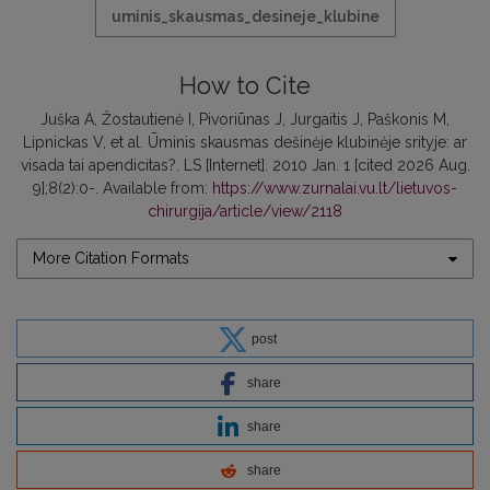
uminis_skausmas_desineje_klubine
How to Cite
Juška A, Žostautienė I, Pivoriūnas J, Jurgaitis J, Paškonis M,
Lipnickas V, et al. Ūminis skausmas dešinėje klubinėje srityje: ar
visada tai apendicitas?. LS [Internet]. 2010 Jan. 1 [cited 2026 Aug.
9];8(2):0-. Available from:
https://www.zurnalai.vu.lt/lietuvos-
chirurgija/article/view/2118
More Citation Formats
post
share
share
share