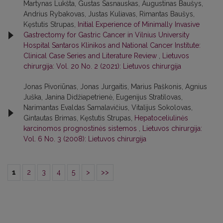
Martynas Lukšta, Gustas Sasnauskas, Augustinas Baušys,
Andrius Rybakovas, Justas Kuliavas, Rimantas Baušys,
Kęstutis Strupas,
Initial Experience of Minimally Invasive
Gastrectomy for Gastric Cancer in Vilnius University
Hospital Santaros Klinikos and National Cancer Institute:
Clinical Case Series and Literature Review
,
Lietuvos
chirurgija: Vol. 20 No. 2 (2021): Lietuvos chirurgija
Jonas Pivoriūnas, Jonas Jurgaitis, Marius Paškonis, Agnius
Juška, Janina Didžiapetrienė, Eugenijus Stratilovas,
Narimantas Evaldas Samalavičius, Vitalijus Sokolovas,
Gintautas Brimas, Kęstutis Strupas,
Hepatoceliulinės
karcinomos prognostinės sistemos
,
Lietuvos chirurgija:
Vol. 6 No. 3 (2008): Lietuvos chirurgija
1
2
3
4
5
>
>>