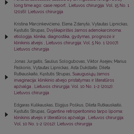
long time ago: case report
,
Lietuvos chirurgija: Vol. 15 No. 1
(2016): Lietuvos chirurgija
Kristina Marcinkevičienė, Elena Zdanytė, Vytautas Lipnickas,
Kęstutis Strupas,
Dvylikapirštės žarnos adenokarcinoma:
etiologija, klinika, diagnostika, gydymas, prognozė ir
klinikinis atvejis
,
Lietuvos chirurgija: Vol. 5 No. 1 (2007):
Lietuvos chirurgija
Jonas Jurgaitis, Saulius Sologubovas, Viktor Asejev, Marius
Paškonis, Vytautas Lipnickas, Asta Dukštaitė, Dileta
Rutkauskaitė, Kęstutis Strupas,
Suaugusiųjų žarnos
invaginacija: klinikinio atvejo pristatymas ir literatūros
apžvalga
,
Lietuvos chirurgija: Vol. 10 No. 1-2 (2012):
Lietuvos chirurgija
Edgaras Kulikauskas, Eligijus Poškus, Dileta Rutkauskaitė,
Kęstutis Strupas,
Gigantinė retroperitoninio tarpo lipoma:
klinikinis atvejis ir literatūros apžvalga
,
Lietuvos chirurgija:
Vol. 10 No. 1-2 (2012): Lietuvos chirurgija