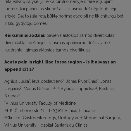
reta Vakarų šalyse, ją reikia turėti omenyje diferencijuojant
tuomet, kai pacientas skundžiasi skausmu dešinėje klubinėje
srityje. Dėl to į šią retą būklę norime atkreipti ne tik chirurgų bet
ir kitų gydytojų dėmesį.
Reikšminiai žodžiai:
pavienis aklosios žarnos divertikulas,
divertikulitas dešinėje, skausmas apatiniame dešiniajame
kvadrante, įgimtas aklosios žarnos divertikulas.
Acute pain in right iliac fossa region – is it always an
appendicitis?
1
1
1
Agnius Juška
, Ieva Žostautienė
, Jonas Pivoriūnas
, Jonas
2
2, 3
2
Jurgaitis
, Marius Paškonis
, Vytautas Lipnickas
, Kęstutis
2
Strupas
1
Vilnius University Faculty of Medicine,
M. K. Čiurlionio str. 21, LT-03101 Vilnius, Lithuania
2
Clinic of Gastroenterology, Urology and Abdominal Surgery,
Vilnius University Hospital Santariškių Clinics,