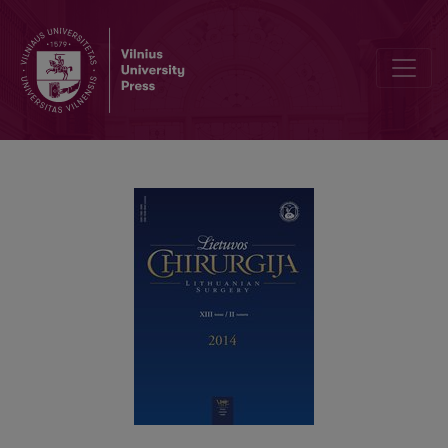
Ūminis skausmas dešinėje klubinėje srityje: ar visada tai apendicitas