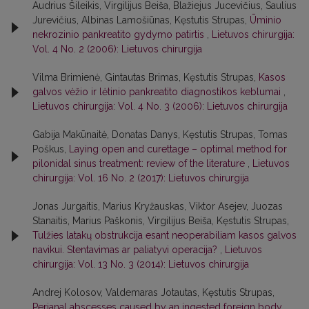
Audrius Šileikis, Virgilijus Beiša, Blažiejus Jucevičius, Saulius
Jurevičius, Albinas Lamošiūnas, Kęstutis Strupas,
Ūminio
nekrozinio pankreatito gydymo patirtis
,
Lietuvos chirurgija:
Vol. 4 No. 2 (2006): Lietuvos chirurgija
Vilma Brimienė, Gintautas Brimas, Kęstutis Strupas,
Kasos
galvos vėžio ir lėtinio pankreatito diagnostikos keblumai
,
Lietuvos chirurgija: Vol. 4 No. 3 (2006): Lietuvos chirurgija
Gabija Makūnaitė, Donatas Danys, Kęstutis Strupas, Tomas
Poškus,
Laying open and curettage – optimal method for
pilonidal sinus treatment: review of the literature
,
Lietuvos
chirurgija: Vol. 16 No. 2 (2017): Lietuvos chirurgija
Jonas Jurgaitis, Marius Kryžauskas, Viktor Asejev, Juozas
Stanaitis, Marius Paškonis, Virgilijus Beiša, Kęstutis Strupas,
Tulžies latakų obstrukcija esant neoperabiliam kasos galvos
navikui. Stentavimas ar paliatyvi operacija?
,
Lietuvos
chirurgija: Vol. 13 No. 3 (2014): Lietuvos chirurgija
Andrej Kolosov, Valdemaras Jotautas, Kęstutis Strupas,
Perianal abscesses caused by an ingested foreign body