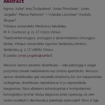
Abstract
1
1
1
Agnius Juška
, Ieva Žostautienė
, Jonas Pivoriūnas
, Jonas
2
2, 3
2
Jurgaitis
, Marius Paškonis
, Vytautas Lipnickas
, Kęstutis
2
Strupas
1
Vilniaus universiteto Medicinos fakultetas,
M. K. Čiurlionio g. 21, LT-03101 Vilnius
2
Gastroenterologijos, urologijos ir abdominalinės chirurgijos
klinika, Vilniaus universiteto ligoninė Santariškių klinikos,
Santariškių g. 2, LT-08661 Vilnius
El paštas:
jonas.jurgaitis@santa.lt
Aklosios žarnos pavienis divertikulas – reta patologija ir pagal
požymius beveik neatskiriama nuo ūminio apendicito. Aklosios
žarnos divertikulitas gali nesukelti simptomų tol, kol nepasireiškia
uždegimas, divertikulas neprakiūra ar iš jo neprasideda
kraujavimas. Nors atliekami echoskopiniai ir kompiuterinės
tomografijos tyrimai, tikslią diagnozę prieš operaciją vis vien
sunku nustatyti ir dažniausiai ji paaiškėja operuojant. Nors ši liga