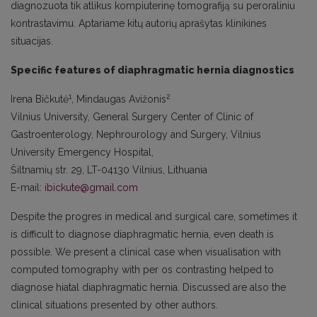
diagnozuota tik atlikus kompiuterinę tomografiją su peroraliniu
kontrastavimu. Aptariame kitų autorių aprašytas klinikines
situacijas.
Specific features of diaphragmatic hernia diagnostics
1
2
Irena Bičkutė
, Mindaugas Avižonis
Vilnius University, General Surgery Center of Clinic of
Gastroenterology, Nephrourology and Surgery, Vilnius
University Emergency Hospital,
Šiltnamių str. 29, LT-04130 Vilnius, Lithuania
E-mail:
ibickute@gmail.com
Despite the progres in medical and surgical care, sometimes it
is difficult to diagnose diaphragmatic hernia, even death is
possible. We present a clinical case when visualisation with
computed tomography with per os contrasting helped to
diagnose hiatal diaphragmatic hernia. Discussed are also the
clinical situations presented by other authors.