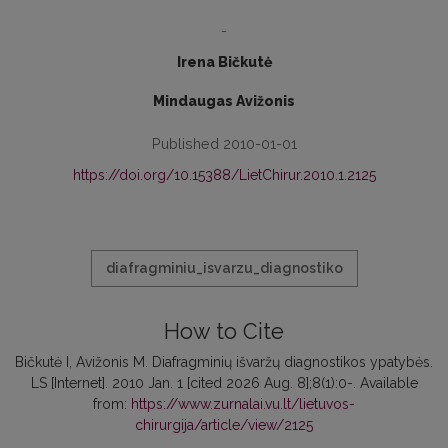
-
Irena Bičkutė
Mindaugas Avižonis
Published 2010-01-01
https://doi.org/10.15388/LietChirur.2010.1.2125
diafragminiu_isvarzu_diagnostiko
How to Cite
Bičkutė I, Avižonis M. Diafragminių išvaržų diagnostikos ypatybės.
LS [Internet]. 2010 Jan. 1 [cited 2026 Aug. 8];8(1):0-. Available
from:
https://www.zurnalai.vu.lt/lietuvos-
chirurgija/article/view/2125