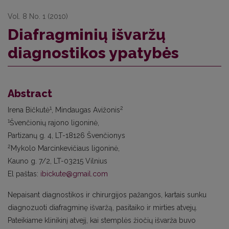
Vol. 8 No. 1 (2010)
Diafragminių išvaržų
diagnostikos ypatybės
Abstract
1
2
Irena Bičkutė
, Mindaugas Avižonis
1
Švenčionių rajono ligoninė,
Partizanų g. 4, LT-18126 Švenčionys
2
Mykolo Marcinkevičiaus ligoninė,
Kauno g. 7/2, LT-03215 Vilnius
El paštas:
ibickute@gmail.com
Nepaisant diagnostikos ir chirurgijos pažangos, kartais sunku
diagnozuoti diafragminę išvaržą, pasitaiko ir mirties atvejų.
Pateikiame klinikinį atvejį, kai stemplės žiočių išvarža buvo