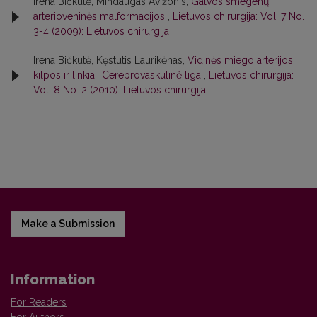
Irena Bičkutė, Mindaugas Avižonis,
Galvos smegenų
arterioveninės malformacijos
,
Lietuvos chirurgija: Vol. 7 No.
3-4 (2009): Lietuvos chirurgija
Irena Bičkutė, Kęstutis Laurikėnas,
Vidinės miego arterijos
kilpos ir linkiai. Cerebrovaskulinė liga
,
Lietuvos chirurgija:
Vol. 8 No. 2 (2010): Lietuvos chirurgija
Make a Submission
Information
For Readers