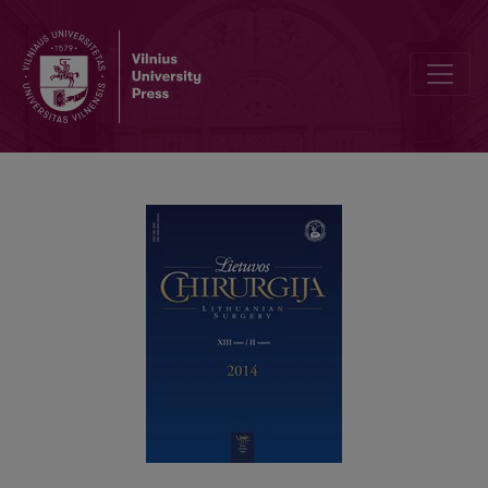
Diafragminių išvaržų diagnostikos ypatybės