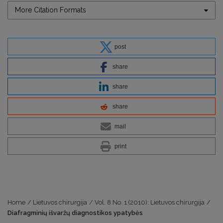
More Citation Formats
post
share
share
share
mail
print
Home
/
Lietuvos chirurgija
/
Vol. 8 No. 1 (2010): Lietuvos chirurgija
/
Diafragminių išvaržų diagnostikos ypatybės