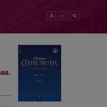
LT
as.