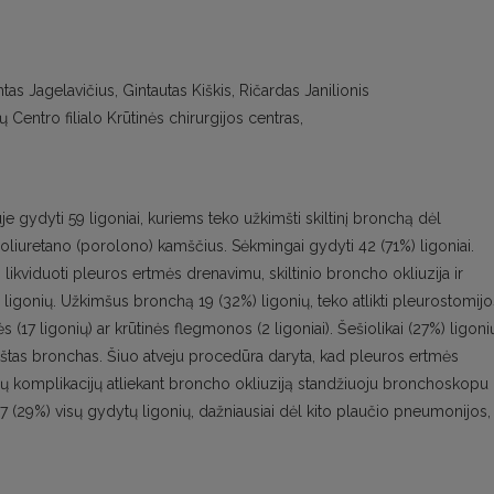
s Jagelavičius, Gintautas Kiškis, Ričardas Janilionis
ų Centro filialo Krūtinės chirurgijos centras,
 gydyti 59 ligoniai, kuriems teko užkimšti skiltinį bronchą dėl
iuretano (porolono) kamščius. Sėkmingai gydyti 42 (71%) ligoniai.
ikviduoti pleuros ertmės drenavimu, skiltinio broncho okliuzija ir
 ligonių. Užkimšus bronchą 19 (32%) ligonių, teko atlikti pleurostomijo
17 ligonių) ar krūtinės flegmonos (2 ligoniai). Šešiolikai (27%) ligoni
mštas bronchas. Šiuo atveju procedūra daryta, kad pleuros ertmės
ų komplikacijų atliekant broncho okliuziją standžiuoju bronchoskopu
 (29%) visų gydytų ligonių, dažniausiai dėl kito plaučio pneumonijos,