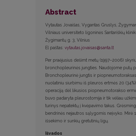
Abstract
Vytautas Jovaišas, Vygantas Gruslys, Žygymanta
Vilniaus universiteto ligoninės Santariškių klinik
Žygimantų g. 3, Vilnius
El paštas:
vytautas.jovaisas@santa.lt
Per praėjusius dešimt metų (1997–2006) skyriuje
bronchopleurinės jungties. Naudojome putų pol
Bronchopleurinė jungtis ir piopneumotoraksas l
nuolatiniu siurbimu iš pleuros ertmės 20 (34%)
operaciją dėl likusios piopneumotorakso ermės (
buvo padaryta pleurostomija ir tik vėliau užki
turinys nepatektų į kvėpavimo takus. Grėsming
bendrinės nejautros sąlygomis neįvyko. Mirė 17
išsekimo ir sunkių gretutinių ligų.
Išvados