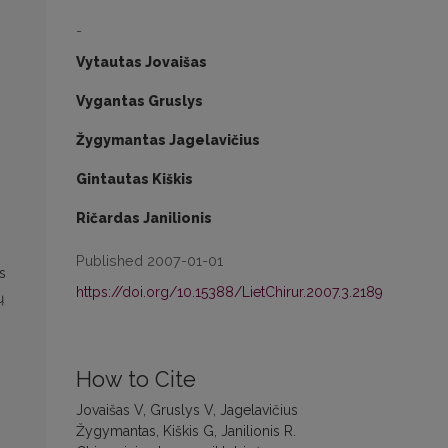
-
Vytautas Jovaišas
Vygantas Gruslys
Žygymantas Jagelavičius
Gintautas Kiškis
Ričardas Janilionis
Published 2007-01-01
s
https://doi.org/10.15388/LietChirur.2007.3.2189
ų
How to Cite
Jovaišas V, Gruslys V, Jagelavičius
Žygymantas, Kiškis G, Janilionis R.