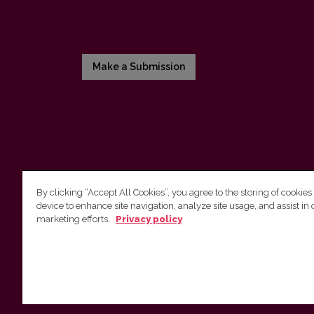
Make a Submission
By clicking “Accept All Cookies”, you agree to the storing of cookies
device to enhance site navigation, analyze site usage, and assist in 
Vilnius University Press
marketing efforts.
Privacy policy
Tel. +370 5 268 7184, E-mail:
info@leidykla.vu.lt
9 Saulėtekis av., LT10222 Vilnius
https://www.leidykla.vu.lt