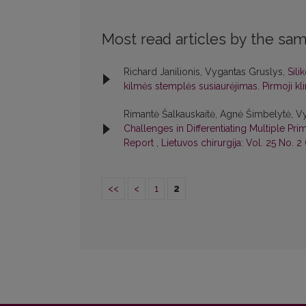
Most read articles by the sam
Richard Janilionis, Vygantas Gruslys,
Sili
kilmės stemplės susiaurėjimas. Pirmoji klin
Rimantė Šalkauskaitė, Agnė Šimbelytė, Vy
Challenges in Differentiating Multiple Pr
Report
,
Lietuvos chirurgija: Vol. 25 No. 2
<<
<
1
2