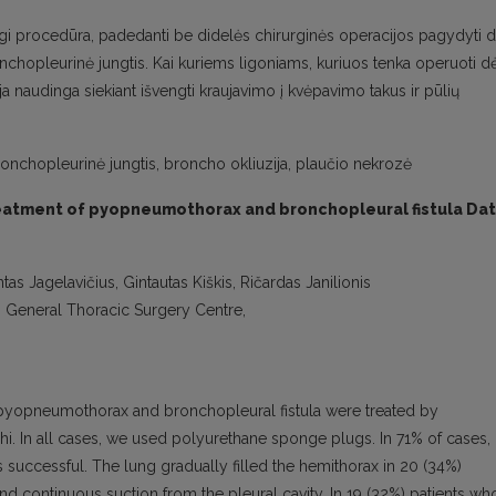
i procedūra, padedanti be didelės chirurginės operacijos pagydyti d
chopleurinė jungtis. Kai kuriems ligoniams, kuriuos tenka operuoti d
ja naudinga siekiant išvengti kraujavimo į kvėpavimo takus ir pūlių
nchopleurinė jungtis, broncho okliuzija, plaučio nekrozė
reatment of pyopneumothorax and bronchopleural fistula Da
s Jagelavičius, Gintautas Kiškis, Ričardas Janilionis
os“ General Thoracic Surgery Centre,
 pyopneumothorax and bronchopleural fistula were treated by
i. In all cases, we used polyurethane sponge plugs. In 71% of cases,
uccessful. The lung gradually filled the hemithorax in 20 (34%)
d continuous suction from the pleural cavity. In 19 (32%) patients wh