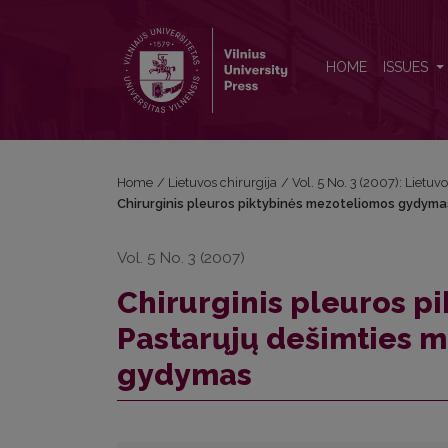
Chirurginis pleuros piktybinės mezoteliomos gy
HOME
ISSUES
Home
/
Lietuvos chirurgija
/
Vol. 5 No. 3 (2007): Lietuvo
Chirurginis pleuros piktybinės mezoteliomos gydym
Vol. 5 No. 3 (2007)
Chirurginis pleuros 
Pastarųjų dešimties
gydymas