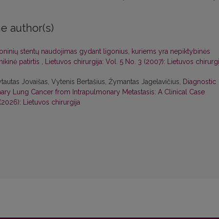
e author(s)
koninių stentų naudojimas gydant ligonius, kuriems yra nepiktybinės
ikinė patirtis
,
Lietuvos chirurgija: Vol. 5 No. 3 (2007): Lietuvos chirurgi
tautas Jovaišas, Vytenis Bertašius, Žymantas Jagelavičius,
Diagnostic
imary Lung Cancer from Intrapulmonary Metastasis: A Clinical Case
 (2026): Lietuvos chirurgija