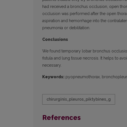
had received a bronchus occlusion, open tho
occlusion was performed after the open thora
aspiration and hemorrhage into the contralate
pneumonia or debilitation.
Conclusions
We found temporary lobar bronchus occlusion
fistula and lung tissue necrosis. It helps to
necessary.
Keywords:
pyopneumothorax, bronchopleural
chirurginis_pleuros_piktybines_g
References