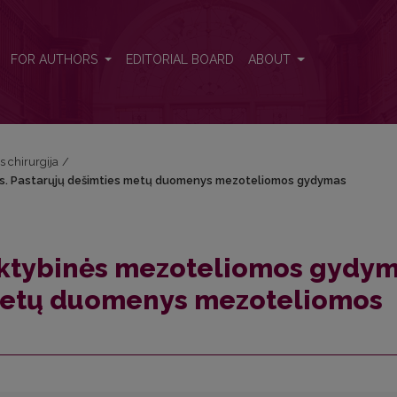
dymas. Pastarųjų dešimties metų duomenys mezoteliomos gydymas
FOR AUTHORS
EDITORIAL BOARD
ABOUT
s chirurgija
/
as. Pastarųjų dešimties metų duomenys mezoteliomos gydymas
piktybinės mezoteliomos gydym
 metų duomenys mezoteliomos