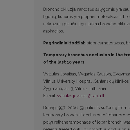
Broncho okliuzija narkozės sąlygomis yra saug
ligonių, kuriems yra piopneumotoraksas ir bron
nekrozinių plaučių ligų, laikina broncho okliuzi
aspiracijos.
Pagrindiniai žodžiai:
piopneumotoraksas, bro
Temporary bronchus occlusion in the t
of the last 10 years
Vytautas Jovaišas, Vygantas Gruslys, Žygymanta
Vilnius University Hospital „Santariškių klinik
Žygimantų str. 3, Vilnius, Lithuania
E-mail:
vytautas.jovaisas@santa.lt
During 1997–2006, 59 patients suffering from
temporary bronchial occlusion of lobar bronch
polyurethane tamponade of lobar bronchi was s
patients treated only by bronchus occlusion an