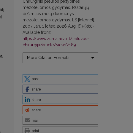
Chirurginis pleuros piktybinės
mezoteliomos gydymas. Pastarųjų
alį
dešimties metų duomenys
ėl
mezoteliomos gydymas. LS [Internet].
2007 Jan. 1 [cited 2026 Aug. 6];5(3):0-.
Available from:
https://www.zurnalai.vu.lt/lietuvos-
chirurgija/article/view/2189
ta
More Citation Formats
post
share
share
share
mail
print
o