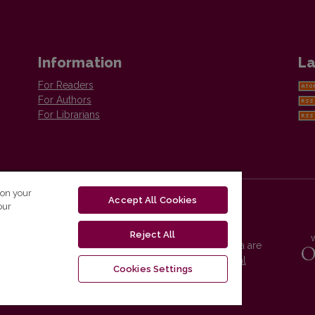
Information
La
For Readers
For Authors
For Librarians
 on your
Accept All Cookies
our
Reject All
Vilnius University Press platform and metadata are
distributed by
Creative Commons International
Cookies Settings
License
.