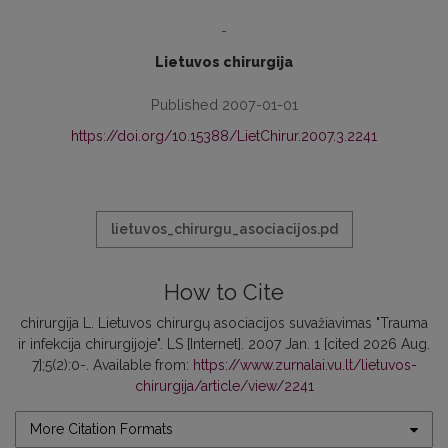
-
Lietuvos chirurgija
Published 2007-01-01
https://doi.org/10.15388/LietChirur.2007.3.2241
lietuvos_chirurgu_asociacijos.pd
How to Cite
chirurgija L. Lietuvos chirurgų asociacijos suvažiavimas "Trauma
ir infekcija chirurgijoje". LS [Internet]. 2007 Jan. 1 [cited 2026 Aug.
7];5(2):0-. Available from:
https://www.zurnalai.vu.lt/lietuvos-
chirurgija/article/view/2241
More Citation Formats