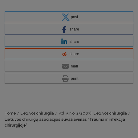
post
share
share
share
mail
print
Home
/
Lietuvos chirurgija
/
Vol. 5 No. 2 (2007): Lietuvos chirurgija
/
Lietuvos chirurgų asociacijos suvažiavimas "Trauma ir infekcija
chirurgijoje"