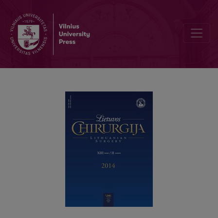
Lietuvos chirurgų asociacijos suvažiavimas "Trauma ir infekcija chirur