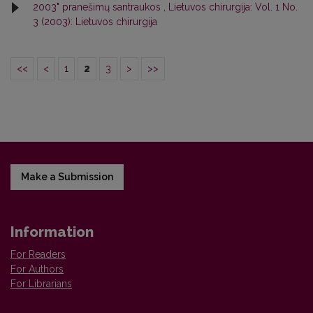
2003" pranešimų santraukos
,
Lietuvos chirurgija: Vol. 1 No.
3 (2003): Lietuvos chirurgija
<<
<
1
2
3
>
>>
Make a Submission
Information
For Readers
For Authors
For Librarians